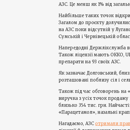
АЗС. Це менш як 1% від загаль
Найбільше таких точок відкрит
Загалом до проєкту долучилися
на АЗС поки відсутній у Луган
Сумській і Чернівецькій облас
Напередодні Держлікслужба в
Також ліцензії мають ОККО, U
препарати на 93 своїх АЗС.
Як зазначає Долговський, бли
розташовані поблизу сіл і сел
Також під час обговорень на 
виручка з усіх точок продажу 
близько 354 тис. грн. Найчас
«Парацетамол», назальні крапл
Нагадаємо, АЗС
отримали прав