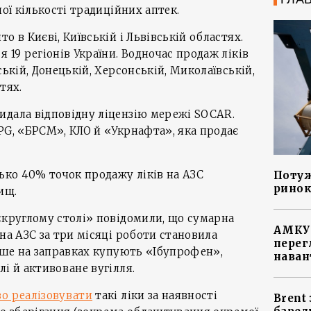
ної кількості традиційних аптек.
о в Києві, Київській і Львівській областях.
 19 регіонів України. Водночас продаж ліків
ській, Донецькій, Херсонській, Миколаївській,
тях.
идала відповідну ліцензію мережі SOCAR.
PG, «БРСМ», КЛО й «Укрнафта», яка продає
зько 40% точок продажу ліків на АЗС
Потуж
ринок
ищ.
«круглому столі» повідомили, що сумарна
АМКУ 
на АЗС за три місяці роботи становила
перег
тіше на заправках купують «Ібупрофен»,
наван
і й активоване вугілля.
о реалізовувати
такі ліки за наявності
Brent