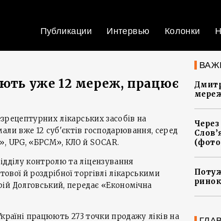
Публикации
Интервью
Колонки
Н
ВАЖ
ають уже 12 мереж, працює
Дмитр
мереж
безрецептурних лікарських засобів на
Через
али вже 12 суб'єктів господарювання, серед
Слов’
», UPG, «БРСМ», КЛО й SOCAR.
(фото
ідділу контролю та ліцензування
Потуж
ртової й роздрібної торгівлі лікарськими
ринок
ій Долговський, передає «Економічна
в Україні працюють 273 точки продажу ліків на
ГЛА