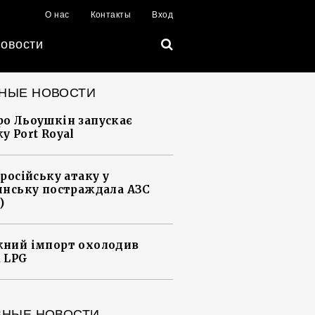
О нас
Контакты
Вход
овости
НЫЕ НОВОСТИ
о Льоушкін запускає
у Port Royal
 російську атаку у
янську постраждала АЗС
)
ний імпорт охолодив
 LPG
ВНЫЕ НОВОСТИ