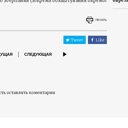
барел
до зберігання (зокрема облаштування окремої
ПЕЧАТЬ
Tweet
Like
ДУЩАЯ
СЛЕДУЮЩАЯ
ть оставлять коментарии