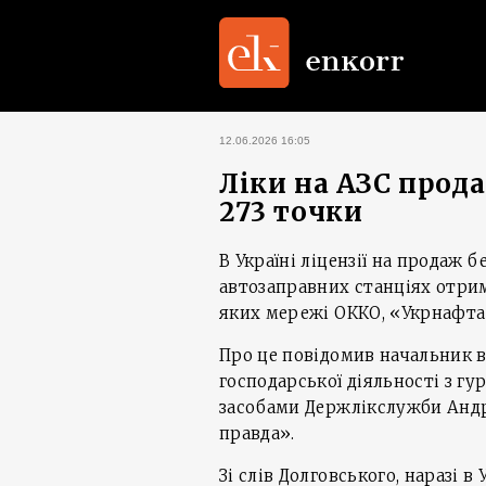
12.06.2026 16:05
Ліки на АЗС прод
273 точки
В Україні ліцензії на продаж 
автозаправних станціях отрим
яких мережі ОККО, «Укрнафта
Про це повідомив начальник в
господарської діяльності з гу
засобами Держлікслужби Андр
правда».
Зі слів Долговського, наразі 