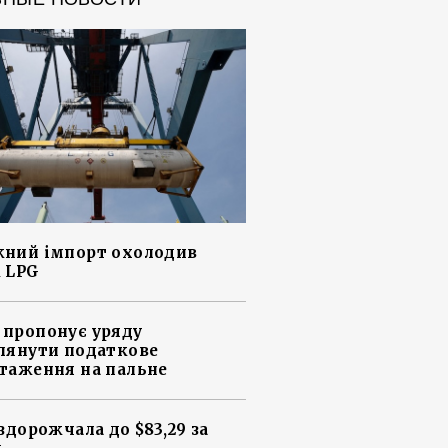
ний імпорт охолодив
 LPG
пропонує уряду
лянути податкове
таження на пальне
 здорожчала до $83,29 за