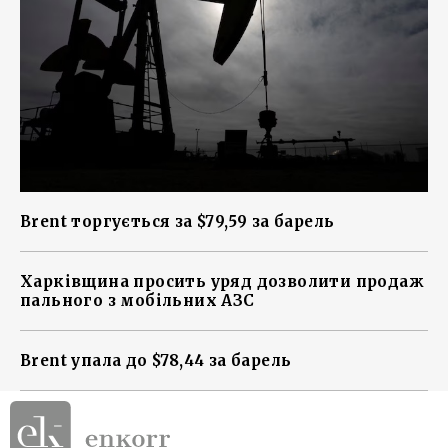
Brent торгується за $79,59 за барель
Харківщина просить уряд дозволити продаж
пального з мобільних АЗС
Brent упала до $78,44 за барель