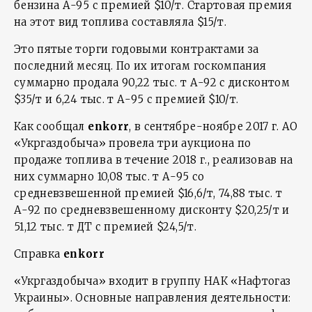
бензина А-95 с премией $10/т. Стартовая премия
на этот вид топлива составляла $15/т.
Это пятые торги годовыми контрактами за
последний месяц. По их итогам госкомпания
суммарно продала 90,22 тыс. т А-92 с дисконтом
$35/т и 6,24 тыс. т А-95 с премией $10/т.
Как сообщал
enkorr
, в сентябре-ноябре 2017 г. АО
«Укргаздобыча» провела три аукциона по
продаже топлива в течение 2018 г., реализовав на
них суммарно 10,08 тыс. т А-95 со
средневзвешенной премией $16,6/т, 74,88 тыс. т
А-92 по средневзвешенному дисконту $20,25/т и
51,12 тыс. т ДТ с премией $24,5/т.
Справка
enkorr
«Укргаздобыча» входит в группу НАК «Нафтогаз
Украины». Основные направления деятельности: