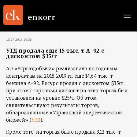
Togg
navi
19.07.2018 16:35
УГД продала еще 15 тыс. т А-92 с
дисконтом $35/т
АО «Укргаздобыча» реализовало по годовым
контрактам на 2018-2019 гг. еще 14,64 тыс. т
бензина А-92. Ресурс продан с дисконтом $35/т,
при этом стартовый дисконт на этих торгах был
установлен на уровне $25/т. Об этом
свидетельствуют результаты торгов,
обнародованные «Украинской энергетической
биржей» (
УЭБ
).
Кроме того, на торгах было продана 3,12 тыс. т