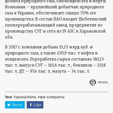
добыча природного газа, газоконденсата и нефти.
Компания – крупнейший добытчик природного
газа в Украине, обеспечивает свыше 70% его
производства. В состав ПАО входит Шебелинский
газоперерабатывающий завод, предприятия по
производству СУГ и сеть из 19 АЗС в Харьковской
обл.
В 2017 г. компания добыла 15,25 млрд куб. м
природного газа, а также 470,9 тыс. т нефти и
конденсата. Переработка сырья составила 510,25
тыс. т, выпуск СУГ – 165,6 тыс. т., бензинов – 133,8
тыс. т, ДТ – 97,4 тыс. т, мазута – 34 тыс. т.
ПЕЧАТЬ
Укргаздобыча
терм-контракты
Теги:
Tweet
Like