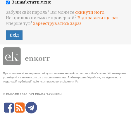
Запам'ятати мене
Забули свій пароль? Вы можете
скинути його
.
Не пришло письмо с проверкой?
Відправити ще раз
Уперше тут?
Зарееструватись зараз
Вхід
При копіюванні матеріалів сайту посилання на enkorr.com.ua обов'язкове. Усі матеріали,
розміщені на enkorr.com.ua з посиланням на ІА «Інтерфакс-Україна», не підлягають
подальшій публікації, крім як з письмового рішення ІА.
© ENKORR 2026. УСІ ПРАВА ЗАХИЩЕНІ.