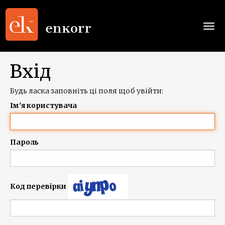
Togg
navi
Вхід
Будь ласка заповніть ці поля щоб увійти:
Ім'я користувача
Пароль
Код перевірки