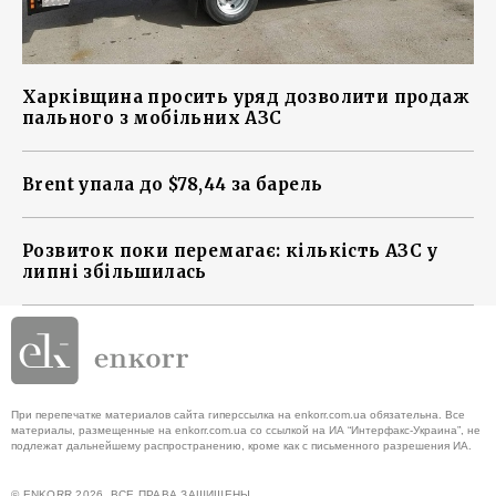
Харківщина просить уряд дозволити продаж
пального з мобільних АЗС
Brent упала до $78,44 за барель
Розвиток поки перемагає: кількість АЗС у
липні збільшилась
При перепечатке материалов сайта гиперссылка на enkorr.com.ua обязательна. Все
материалы, размещенные на enkorr.com.ua со ссылкой на ИА “Интерфакс-Украина”, не
подлежат дальнейшему распространению, кроме как с письменного разрешения ИА.
© ENKORR 2026. ВСЕ ПРАВА ЗАЩИЩЕНЫ.