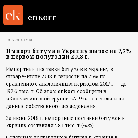
Togg
navi
19.07.2018 16:10
Импорт битума в Украину вырос на 7,5%
в первом полугодии 2018 г.
Импортные поставки битумов в Украину в
январе-июне 2018 г. выросли на 7,5% по
сравнению с аналогичным периодом 2017 г. – до
192,6 тыс. т. Об этом
enkorr
сообщили в
«Консалтинговой группе «А-95» со ссылкой на
данные собственного исследования.
За июнь 2018 г. импортные поставки битумов в
Украину составили 58,1 тыс. т (-4%).
Основным поставщиком битума в Украину в