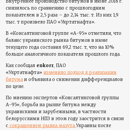
Внутреннее производство битумов в июне 2018 г.
снизилось по сравнению с прошлогодним
показателем в 2,5 раза – до 2,14 тыс. т. Из них 1,9
тыс. т произвело ПАО «Укртатнафта».
В «Консалтинговой группе «А-95» отметили, что
баланс украинского рынка битумов в июне
текущего года составил 69,2 тыс. т, что на 10%
больше аналогичного показателя прошлого года.
Как сообщал
enkorr
, ПАО
«Укртатнафта»
изменило подход к реализации
битума
и объявила о снижении дифференциалов
по цене.
По мнению экспертов «Консалтинговой группы
А-95», борьба на рынке битума между
украинскими и зарубежными, в частности
белорусскими НПЗ в этом году заострится в связи
с
сокращением рынка мазута
Украины после