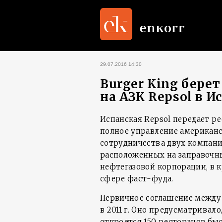
29.07.2016 14:30
Burger King бере
на АЗК Repsol в И
Испанская Repsol передает р
полное управление американс
сотрудничества двух компани
расположенных на заправочн
нефтегазовой корпорации, в 
сфере фаст-фуда.
Первичное соглашение между
в 2011 г. Оно предусматривало
откроется 150 ресторанов быс