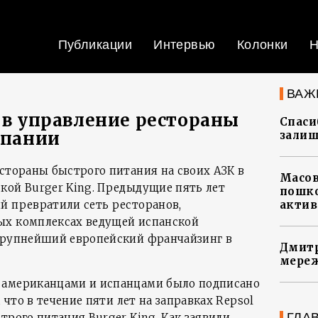
Публикации
Интервью
Колонки
Н
ВАЖ
т в управление рестораны
Спасиб
спании
залиш
естораны быстрого питания на своих АЗК в
Масов
кой Burger King. Предыдущие пять лет
пошко
й превратили сеть ресторанов,
актив
ых комплексах ведущей испанской
крупнейший европейский франчайзинг в
Дмитр
мереж
 американцами и испанцами было подписано
, что в течение пяти лет на заправках Repsol
ГЛА
трого питания Burger King. Как заявили