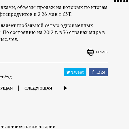
наван
равками, объемы продаж на которых по итогам
ефтепродуктов и 2,26 млн т СУГ.
владеет глобальной сетью одноименных
По состоянию на 2012 г. в 76 странах мира в
ыс. чел.
ПЕЧАТЬ
Tweet
Like
ст фуд
ДУЩАЯ
СЛЕДУЮЩАЯ
ть оставлять коментарии