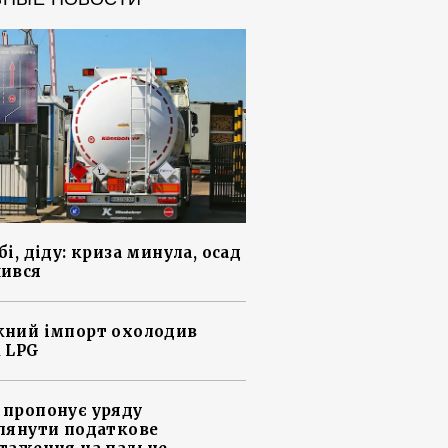
і, діду: криза минула, осад
ився
ний імпорт охолодив
 LPG
пропонує уряду
лянути податкове