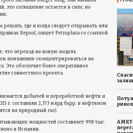
, это соглашение остается в силе, но
ии.
а решать, где и когда следует открывать или
правках Repsol, пишет Petroplaza со ссылкой
т, что переход на новую модель
еим компаниям сконцентрироваться на
а. Это обеспечит более оперативное
итие совместного проекта.
Спасиб
залиш
анимается добычей и переработкой нефти и
Потуж
015 г. составили 2,373 млрд барр. в нефтяном
ринок
ятся на природный газ).
атывающих мощностей составляет 998 тыс.
АМКУ 
перег
ожено в Испании.