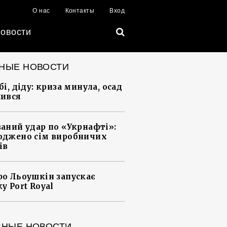
О нас
Контакты
Вход
овости
НЫЕ НОВОСТИ
і, діду: криза минула, осад
ився
аний удар по «Укрнафті»:
джено сім виробничих
ів
о Льоушкін запускає
у Port Royal
ВНЫЕ НОВОСТИ