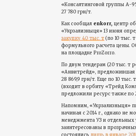
«Консалтинговой группы А-95
27 780 грн/т.
Как сообщал
enkorr
,
центр об
«Укрзализныця» 13 июня опр
закупку 40 тыс. т
(по 10 тыс.
формульного расчета цены. О
на площадке ProZorro.
По двум тендерам (20 тыс. т 
«Анвитрейд», предложившая 
28 869,9 грн/т. Еще по 10 тыс
(входит в орбиту «Трейд Ком
предложили ресурс также по 2
Напомним, «Укрзализныця» п
начиная с 2014 г., однако не 
менеджмента УЗ и отдельных 
заинтересованы в прозрачны
состоялись
лишь в январе 201