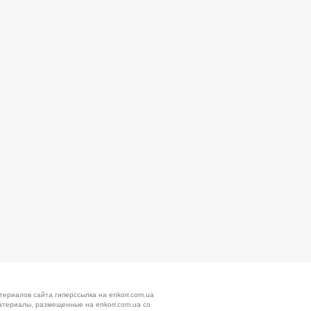
териалов сайта гиперссылка на enkorr.com.ua
атериалы, размещенные на enkorr.com.ua со