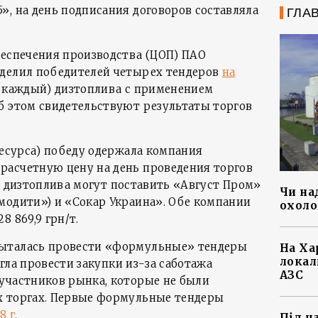
», на день подписания договоров составляла
ГЛА
еспечения производства (ЦОП) ПАО
еделил победителей четырех тендеров
на
 т каждый) дизтоплива с применением
б этом свидетельствуют результаты торгов
ресурса) победу одержала компания
расчетную цену на день проведения торгов
. т дизтоплива могут поставить «Август Пром»
Чи на
модити») и «Сокар Украина». Обе компании
охоло
8 869,9 грн/т.
ыталась провести «формульные» тендеры
На Ха
локал
могла провести закупки из-за саботажа
АЗС
участников рынка, которые не были
х торгах. Первые формульные тендеры
8 г
.
Під ч