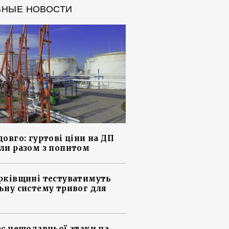
ВНЫЕ НОВОСТИ
довго: гуртові ціни на ДП
ли разом з попитом
рківщині тестуватимуть
ьну систему тривог для
ас нещодавньої атаки на