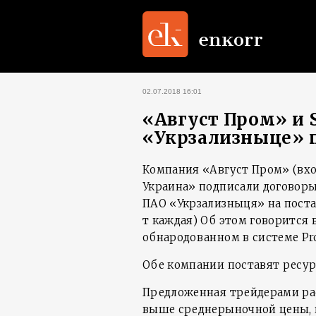
02.07.2018 16:01
«Август Пром» и 
«Укрзализныце» по
Компания «Август Пром» (вхо
Украина» подписали договоры
ПАО «Укрзализныця» на постав
т каждая) Об этом говорится 
обнародованном в системе Pro
Обе компании поставят ресурс 
Предложенная трейдерами рас
выше среднерыночной цены, 