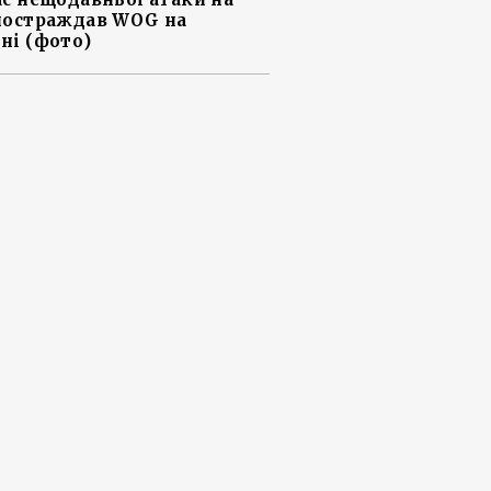
постраждав WOG на
ні (фото)