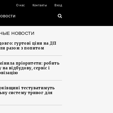
О нас
Контакты
Вход
овости
НЫЕ НОВОСТИ
довго: гуртові ціни на ДП
ли разом з попитом
мінила пріоритети: робить
 на відбудову, сервіс і
візацію
рківщині тестуватимуть
ьну систему тривог для