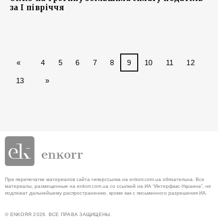
за I півріччя
«
4
5
6
7
8
9
10
11
12
13
»
При перепечатке материалов сайта гиперссылка на enkorr.com.ua обязательна. Все
материалы, размещенные на enkorr.com.ua со ссылкой на ИА “Интерфакс-Украина”, не
подлежат дальнейшему распространению, кроме как с письменного разрешения ИА.
© ENKORR 2026. ВСЕ ПРАВА ЗАЩИЩЕНЫ.