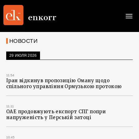
Togg
navi
НОВОСТИ
29 ИЮЛЯ 2026
11:54
Іран відкинув пропозицію Оману щодо
спільного управління Ормузькою протокою
11:11
ОАЕ продовжують експорт СПГ попри
напруженість у Перській затоці
10:45