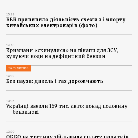
15:29
БЕБ припинило діяльність схеми з імпорту
китайських електрокарів (фото)
14:48
Кримчани «скинулися» на пікапи для ЗСУ,
купуючи коди на дефіцитний бензин
ЭКСКЛЮЗИВ
14:02
Без паузи: дизель і газ дорожчають
13:35
Українці ввезли 169 тис. авто: понад половину
— бензинові
13:00
ОККО на третину збільшила сплату податків