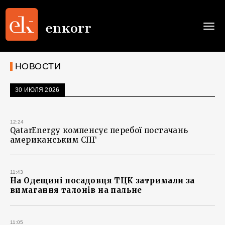
Togg
navi
НОВОСТИ
30 ИЮЛЯ 2026
12:24
QatarEnergy компенсує перебої постачань
американським СПГ
11:43
На Одещині посадовця ТЦК затримали за
вимагання талонів на пальне
11:05