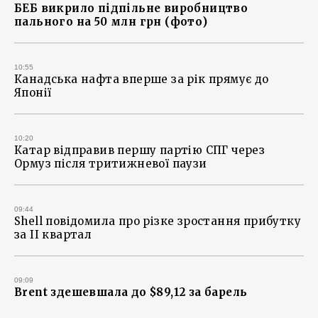
БЕБ викрило підпільне виробництво
пального на 50 млн грн (фото)
10:55
Канадська нафта вперше за рік прямує до
Японії
10:20
Катар відправив першу партію СПГ через
Ормуз після тритижневої паузи
09:44
Shell повідомила про різке зростання прибутку
за ІІ квартал
09:09
Brent здешевшала до $89,12 за барель