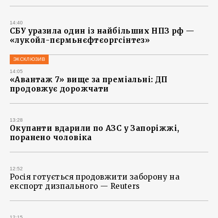
14:40
СБУ уразила один із найбільших НПЗ рф —
«лукойл-пєрмьнєфтєоргсінтез»
ЭКСКЛЮЗИВ
14:05
«Авантаж 7» вище за преміальні: ДП
продовжує дорожчати
13:28
Окупанти вдарили по АЗС у Запоріжжі,
поранено чоловіка
12:52
Росія готується продовжити заборону на
експорт дизпального — Reuters
12:15