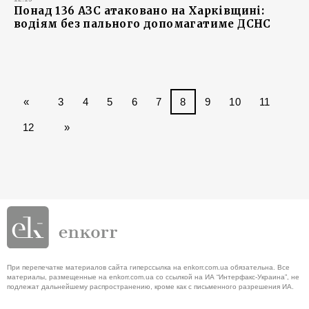
Понад 136 АЗС атаковано на Харківщині:
водіям без пального допомагатиме ДСНС
«
3
4
5
6
7
8
9
10
11
12
»
При перепечатке материалов сайта гиперссылка на enkorr.com.ua обязательна. Все
материалы, размещенные на enkorr.com.ua со ссылкой на ИА “Интерфакс-Украина”, не
подлежат дальнейшему распространению, кроме как с письменного разрешения ИА.