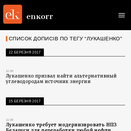
Togg
navi
СПИСОК ДОПИСІВ ПО ТЕГУ “ЛУКАШЕНКО”
22 БЕРЕЗНЯ 2017
11:30
Лукашенко призвал найти альтернативный
углеводородам источник энергии
15 БЕРЕЗНЯ 2017
11:30
Лукашенко требует модернизировать НПЗ
Беларуси для переработки любой нефти