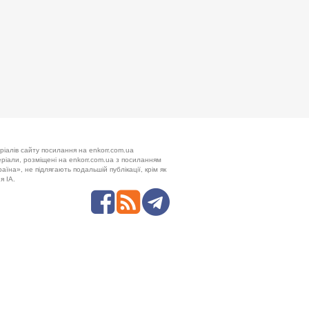
ріалів сайту посилання на enkorr.com.ua
теріали, розміщені на enkorr.com.ua з посиланням
аїна», не підлягають подальшій публікації, крім як
я ІА.