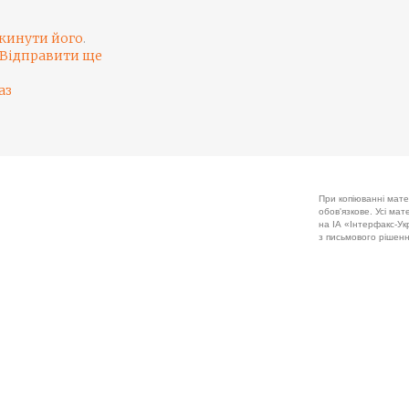
кинути його
.
Відправити ще
аз
При копіюванні мате
обов'язкове. Усі ма
на ІА «Інтерфакс-Укр
з письмового рішенн