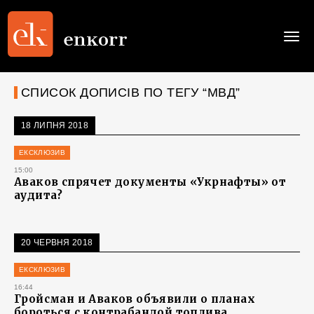
Togg
navi
СПИСОК ДОПИСІВ ПО ТЕГУ “МВД”
18 ЛИПНЯ 2018
ЕКСКЛЮЗИВ
15:00
Аваков спрячет документы «Укрнафты» от
аудита?
20 ЧЕРВНЯ 2018
ЕКСКЛЮЗИВ
16:44
Гройсман и Аваков объявили о планах
бороться с контрабандой топлива