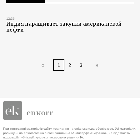
12:36
Индия наращивает закупки американской
нефти
«
1
2
3
»
При копіюванні матеріалів сайту посилання на enkorr.com.ua обов'язкове. Усі матеріали,
розміщені на enkorr.com.ua з посиланням на ІА «Інтерфакс-Україна», не підлягають
подальшій публікації, крім як з письмового рішення ІА.