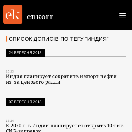
Togg
navi
СПИСОК ДОПИСІВ ПО ТЕГУ “ИНДИЯ”
24 ВЕРЕСНЯ 2018
16:23
Индия планирует сократить импорт нефти
из-за ценового ралли
07 ВЕРЕСНЯ 2018
17:24
К 2030 г. в Индии планируется открыть 10 тыс.
CNG-заправок