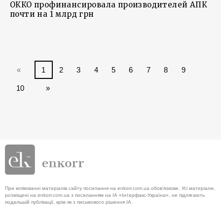
ОККО профинансировала производителей АПК
почти на 1 млрд грн
«
1
2
3
4
5
6
7
8
9
10
»
При копіюванні матеріалів сайту посилання на enkorr.com.ua обов'язкове. Усі матеріали,
розміщені на enkorr.com.ua з посиланням на ІА «Інтерфакс-Україна», не підлягають
подальшій публікації, крім як з письмового рішення ІА.