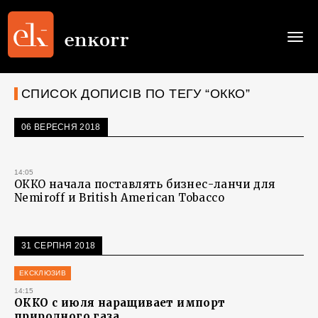
Togg
navi
СПИСОК ДОПИСІВ ПО ТЕГУ “ОККО”
06 ВЕРЕСНЯ 2018
14:05
ОККО начала поставлять бизнес-ланчи для
Nemiroff и British American Tobacco
31 СЕРПНЯ 2018
ЕКСКЛЮЗИВ
14:15
ОККО с июля наращивает импорт
природного газа