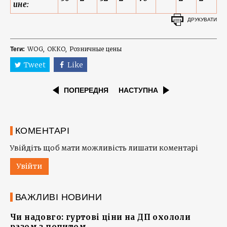
ине:
ДРУКУВАТИ
WOG
ОККО
Розничные цены
Теги:
Tweet
Like
ПОПЕРЕДНЯ
НАСТУПНА
КОМЕНТАРІ
Увійдіть щоб мати можливість лишати коментарі
Увійти
ВАЖЛИВІ НОВИНИ
Чи надовго: гуртові ціни на ДП охололи
разом з попитом