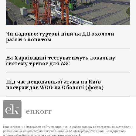
Чи надовго: гуртові ціни на ДП охололи
разом з попитом
На Харківщині тестуватимуть локальну
систему тривог для АЗС
Під час нещодавньої атаки на Київ
постраждав WOG на Оболоні (фото)
При копіюванні матеріалів сайту посилання на enkorr.com.ua обов'язкове. Усі матеріали,
розміщені на enkorr.com.ua з посиланням на ІА «Інтерфакс-Україна», не підлягають
подальшій публікації, крім як з письмового рішення ІА.