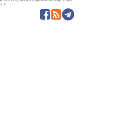
аїна», не підлягають подальшій публікації, крім як
я ІА.