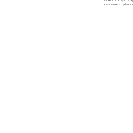
на ІА «Інтерфакс-Укр
з письмового рішенн