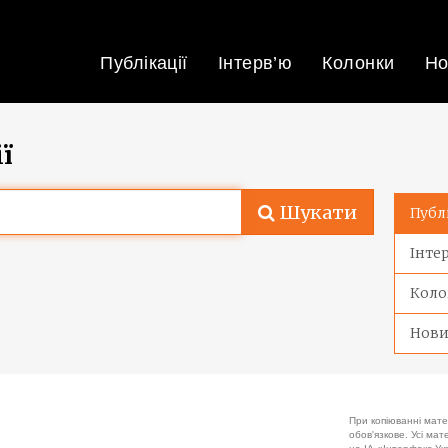
Публікації
Інтерв’ю
Колонки
Но
ї
Шукати
Публ
Інте
Коло
Нов
При копіюванні мате
обов'язкове. Усі ма