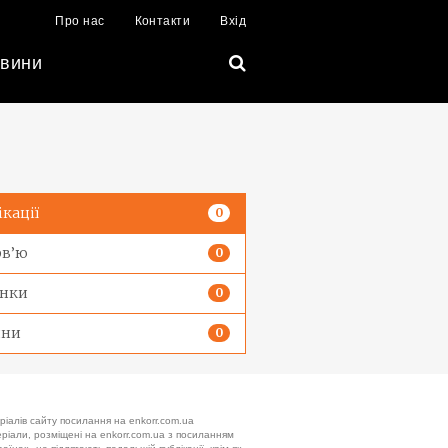
Про нас
Контакти
Вхід
вини
ікації
0
рв’ю
0
нки
0
ини
0
ріалів сайту посилання на enkorr.com.ua
теріали, розміщені на enkorr.com.ua з посиланням