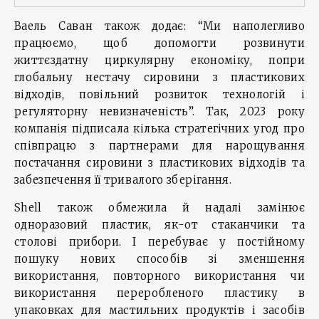
Ваель Саван також додає: “Ми наполегливо
працюємо, щоб допомогти розвинути
життєздатну циркулярну економіку, попри
глобальну нестачу сировини з пластикових
відходів, повільний розвиток технологій і
регуляторну невизначеність”. Так, 2023 року
компанія підписала кілька стратегічних угод про
співпрацю з партнерами для нарощування
постачання сировини з пластикових відходів та
забезпечення її тривалого зберігання.
Shell також обмежила й надалі замінює
одноразовий пластик, як-от стаканчики та
столові прибори. І перебуває у постійному
пошуку нових способів зі зменшення
використання, повторного використання чи
використання переробленого пластику в
упаковках для мастильних продуктів і засобів