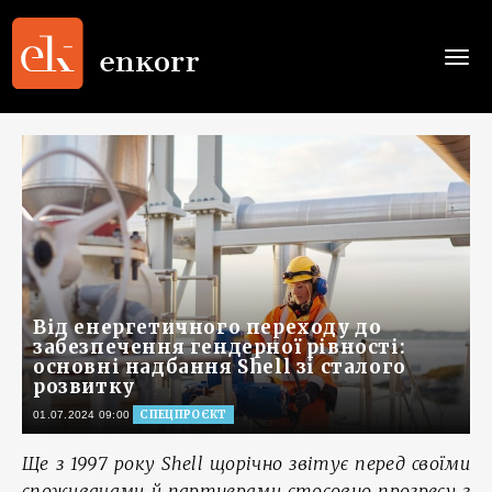
Togg
navi
Від енергетичного переходу до
забезпечення гендерної рівності:
основні надбання Shell зі сталого
розвитку
СПЕЦПРОЄКТ
01.07.2024 09:00
Ще з 1997 року Shell щорічно звітує перед своїми
споживачами й партнерами стосовно прогресу з