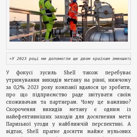
«У 2023 році ми допомогли ще двом країнам зменшити з
У фокусі зусиль Shell також перебуває
утримування викидів метану на рівні, нижчому
за 0,2%. 2023 року компанії вдалося це зробити,
про що підприємство раде звітувати своїм
споживачам та партнерам. Чому це важливо?
Скорочення викидів метану є одним із
найефективніших заходів для досягнення мети
Паризької угоди у найближчій перспективі. А
відтак, Shell прагне досягти майже нульових