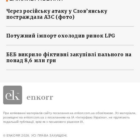
Через російську атаку у Слов’янську
постраждала АЗС (фото)
Потужний імпорт охолодив ринок LPG
БЕБ викрило фіктивні закупівлі пального на
понад 8,6 млн грн
При копіюванні матеріалів сайту посилання на enkorr.com.ua обов'язкове. Усі матеріали,
розміщені на enkorr.com.ua з посиланням на ІА «Інтерфакс-Україна», не підлягають
подальшій публікації, крім як з письмового рішення ІА.
© ENKORR 2026. УСІ ПРАВА ЗАХИЩЕНІ.