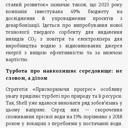
сталий розвиток» зазначає також, що 2023 року
компанія інвестувала 49% бюджету на
дослідження й упровадження проєктів з
декарбонізації. Ідеться про випробування нової
технології твердого сорбенту для видалення
викидів CO
з повітря та електролізера для
2
виробництва водню з відновлюваних джерел
енергії з вищою ефективністю та за нижчою
вартістю.
Турбота про навколишнє середовище: не
словом, а ділом
Стратегія «Прискорюючи прогрес» особливу
увагу приділяє турботі про природу та її ресурси.
Так, Shell уже вдалося виконати ряд зобов’язань у
цьому напрямі. Серед них — скорочення
споживання прісної води на 15% порівняно з 2018
роком у локаціях з перебоями у постачанні води.