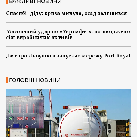
ВАЖЛИВІ НОВИНИ
Спасибі, діду: криза минула, осад залишився
Масований удар по «Укрнафті»: пошкоджено
сім виробничих активів
Дмитро Льоушкін запускає мережу Port Royal
ГОЛОВНІ НОВИНИ