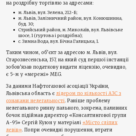
на роздрібну торгівлю за адресами:
м. Львів, вул. Зелена, 212-Б;
м. Львів, Залізничний район, вул. Конюшинна,
буд. 30;
Стрийський район, м. Миколаїв, вул. Львівське
шосе, 1 (гуртова і роздрібна);
с. Зимна Вода, вул. Бічна Галицька, 1.
Таким чином, об’єкт за адресою м. Львів, вул.
Старознесенська, 157, на який суд першої інстанції
зобов’язав податкову видати ліцензію, очевидно,
є 5-м у «мережі» MEG.
За даними Нафтогазової асоціації України,
Львівська область є
лідером по кількості АЗС з
ознаками нелегальності
. Раніше проблему
нелегального ринку пального, зокрема, паливних
бочок підіймав директор «Консалтингової групи
А-95» Сергій Куюн у матеріалі
«Місто сліпих
левів»
. Попри очевидні порушення, втрати