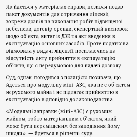
Як йдеться у матеріалах справи, позивач подав
пакет документів для отримання ліцензії,
зокрема дозвіл на виконання робіт підвищеної
небезпеки, договір оренди, експертний висновок
щодо об'єкта, витяг із ДЗК та акт введення в
експлуатацію основних засобів. Проте податкова
відмовила у видачі ліцензії, посилаючись на
відсутність акту прийняття в експлуатацію
об'єкта, що є передумовою для видачі дозволу.
Суд, однак, погодився з позицією позивача, що
йдеться про модульну міні-АЗС, яка не є об’єктом
нерухомого майна і не підлягає прийняттю в
експлуатацію відповідно до законодавства.
«Модульні заправки (міні-АЗС) є рухомим
майном, тобто матеріальним об'єктом, який
може бути переміщеним без заподіяння йому
шкоди», — йдеться в рішенні суду.