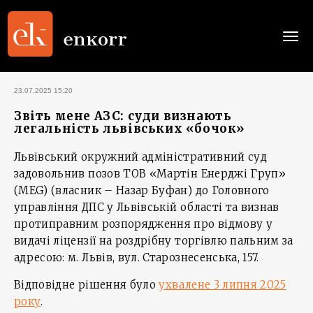
Togg
navi
23.07.2025 15:20
Звіть мене АЗС: суди визнають
легальність львівських «бочок»
Львівський окружний адміністративний суд
задовольнив позов ТОВ «Мартін Енерджі Груп»
(MEG) (власник – Назар Буфан) до Головного
управління ДПС у Львівській області та визнав
протиправним розпорядження про відмову у
видачі ліцензії на роздрібну торгівлю пальним за
адресою: м. Львів, вул. Старознесенська, 157.
Відповідне рішення було
ухвалене 3 липня 2025
року
.