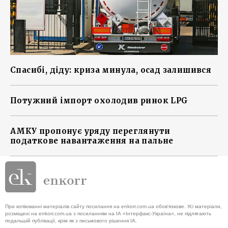
Спасибі, діду: криза минула, осад залишився
Потужний імпорт охолодив ринок LPG
АМКУ пропонує уряду переглянути
податкове навантаження на пальне
При копіюванні матеріалів сайту посилання на enkorr.com.ua обов'язкове. Усі матеріали,
розміщені на enkorr.com.ua з посиланням на ІА «Інтерфакс-Україна», не підлягають
подальшій публікації, крім як з письмового рішення ІА.