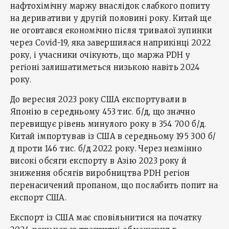
нафтохімічну маржу внаслідок слабкого попиту
на деривативи у другій половині року. Китай ще
не оговтався економічно після тривалої зупинки
через Covid-19, яка завершилася наприкінці 2022
року, і учасники очікують, що маржа PDH у
регіоні залишатиметься низькою навіть 2024
року.
До вересня 2023 року США експортували в
Японію в середньому 453 тис. б/д, що значно
перевищує рівень минулого року в 354 700 б/д.
Китай імпортував із США в середньому 195 300 б/
д проти 146 тис. б/д 2022 року. Через незмінно
високі обсяги експорту в Азію 2023 року й
зниження обсягів виробництва PDH регіон
перенасичений пропаном, що послабить попит на
експорт США.
Експорт із США має сповільнитися на початку