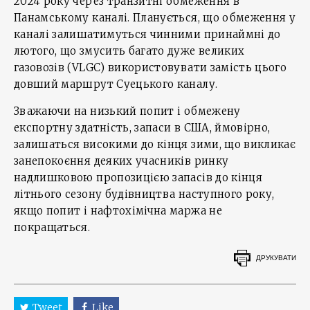
2024 року через транзитні обмеження в
Панамському каналі. Планується, що обмеження у
каналі залишатимуться чинними принаймні до
лютого, що змусить багато дуже великих
газовозів (VLGC) використовувати замість цього
довший маршрут Суецького каналу.
Зважаючи на низький попит і обмежену
експортну здатність, запаси в США, ймовірно,
залишаться високими до кінця зими, що викликає
занепокоєння деяких учасників ринку
надлишковою пропозицією запасів до кінця
літнього сезону будівництва наступного року,
якщо попит і нафтохімічна маржа не
покращаться.
ДРУКУВАТИ
Tweet
Like