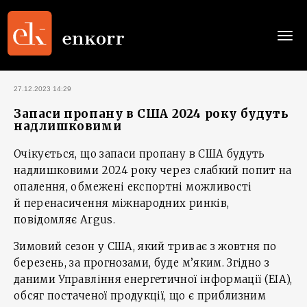
Togg
navi
27.12.2023 14:29
Запаси пропану в США 2024 року будуть
надлишковими
Очікується, що запаси пропану в США будуть
надлишковими 2024 року через слабкий попит на
опалення, обмежені експортні можливості
й перенасичення міжнародних ринків,
повідомляє Argus.
Зимовий сезон у США, який триває з жовтня по
березень, за прогнозами, буде м’яким. Згідно з
даними Управління енергетичної інформації (EIA),
обсяг постаченої продукції, що є приблизним