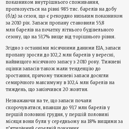
показником внутрішнього споживання,
прогнозується на рівні 985 тис. барелів на добу
(б/д) за сезон, що є рекордно низьким показником
за 2010 рік. Запаси пропану становили 55,8
млн барелів на початку літнього будівельного
сезону, що на 53,7% вище від торішнього рівня.
Згідно з останніми місячними даними EIA, запаси
пропану зросли до 102,2 млн барелів у вересні,
найвищого місячного запасу з 2010 року. Тижневі
оцінки запасів також мали тенденцію до
зростання, причому тижневі запаси досягли
семирічного максимуму в 102,4 млн барелів на
тиждень, що закінчився 20 жовтня.
Незважаючи на те, що запаси почали
скорочуватися, впавши до 93,7 млн барелів у
першій половині грудня, у першій половині
місяця вони були у середньому на 18% вищими за
п’ятирічний середній показник.