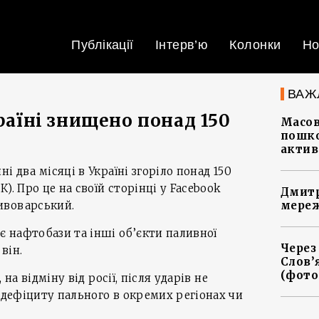
Публікації
Інтерв’ю
Колонки
Но
ВАЖ
країні знищено понад 150
Масов
пошко
актив
ні два місяці в Україні згоріло понад 150
). Про це на своїй сторінці у Facebook
Дмитр
ивоварський.
мереж
 нафтобази та інші об’єкти паливної
Через
він.
Слов’
(фото
, на відміну від росії, після ударів не
, дефіциту пального в окремих регіонах чи