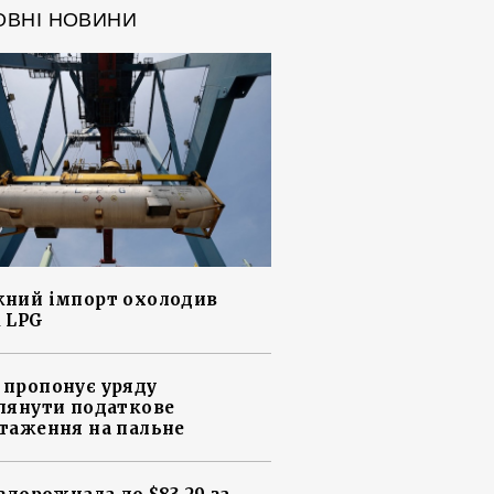
ОВНІ НОВИНИ
ний імпорт охолодив
 LPG
пропонує уряду
лянути податкове
таження на пальне