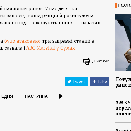
ГОЛ
 паливний ринок. У нас десятки
ти імпорту, конкуренція й розгалужена
ланка, її підстраховують інші», – зазначив
ра
було атаковано
три заправні станції в
ь зазнала і
АЗС Marshal у Сумах
.
ДРУКУВАТИ
Потуж
Tweet
Like
ринок
РЕДНЯ
НАСТУПНА
АМКУ 
перег
наван