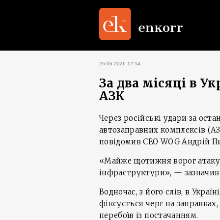
26.06.2026 12:54
За два місяці в У
АЗК
Через російські удари за остан
автозаправних комплексів (АЗК
повідомив CEO WOG Андрій П
«Майже щотижня ворог атакує
інфраструктури», — зазначив 
Водночас, з його слів, в Україні
фіксується черг на заправках
перебоїв із постачанням.