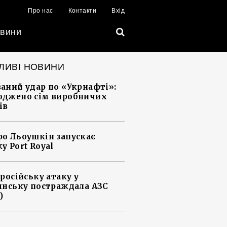
Про нас
Контакти
Вхід
вини
ЛИВІ НОВИНИ
аний удар по «Укрнафті»:
джено сім виробничих
ів
о Льоушкін запускає
у Port Royal
 російську атаку у
янську постраждала АЗС
)