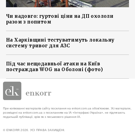
Чи надовго: гуртові ціни на ДП охололи
разом з попитом
На Харківщині тестуватимуть локальну
систему тривог для АЗС
Під час нещодавньої атаки на Київ
постраждав WOG на Оболоні (фото)
При копіюванні матеріалів сайту посилання на enkorr.com.ua обов'язкове. Усі матеріали,
розміщені на enkorr.com.ua з посиланням на ІА «Інтерфакс-Україна», не підлягають
подальшій публікації, крім як з письмового рішення ІА.
© ENKORR 2026. УСІ ПРАВА ЗАХИЩЕНІ.