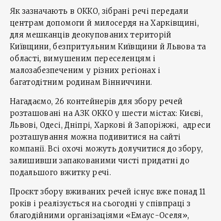
Як зазначають в ОККО, зібрані речі передали
центрам допомоги й милосердя на Харківщині,
для мешканців деокупованих територій
Київщини, безпритульним Київщини й Львова та
області, вимушеним переселенцям і
малозабезпеченим у різних регіонах і
багатодітним родинам Вінниччини.
Нагадаємо, 26 контейнерів для збору речей
розташовані на АЗК ОККО у шести містах: Києві,
Львові, Одесі, Дніпрі, Харкові й Запоріжжі, адреси
розташування можна подивитися на сайті
компанії. Всі охочі можуть долучитися до збору,
залишивши запакованими чисті придатні до
подальшого вжитку речі.
Проєкт збору вживаних речей існує вже понад 11
років і реалізується на сьогодні у співпраці з
благодійними організаціями «Емаус-Оселя»,