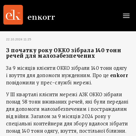
Togg
navi
22.10.2024 11:25
З початку року ОККО зібрала 140 тонн
речей для малозабезпечених
За 9 місяців клієнти ОККО зібрали 140 тонн одягу
і взуття для допомоги нужденним. Про це
enkorr
повідомили у прес-службі мережі.
У ІІІ кварталі клієнти мережі АЗК ОККО зібрали
понад 58 тонн вживаних речей, які були передані
для допомоги малозабезпеченим і постраждалим
від війни. Загалом за 9 місяців 2024 року у
спеціальні контейнери для збору вдалося зібрати
понад 140 тонн одягу, взуття, постільної білизни.