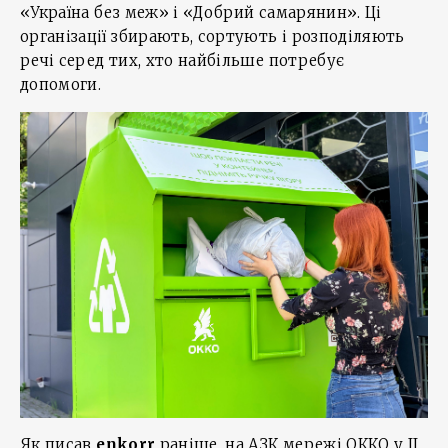
«Україна без меж» і «Добрий самарянин». Ці
організації збирають, сортують і розподіляють
речі серед тих, хто найбільше потребує
допомоги.
Як писав
enkorr
раніше, на АЗК мережі ОККО у II