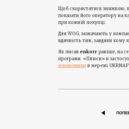
Щоб скористатися знижкою, п
показати його оператору на кас
при кожній покупці.
Для WOG, зазначають у компан
вдячність тим, завдяки кому 
Як писав
enkorr
раніше, на с
програми «Плюси» в застосу
зекономили
в мережі UKRNAFT
ПОПЕ