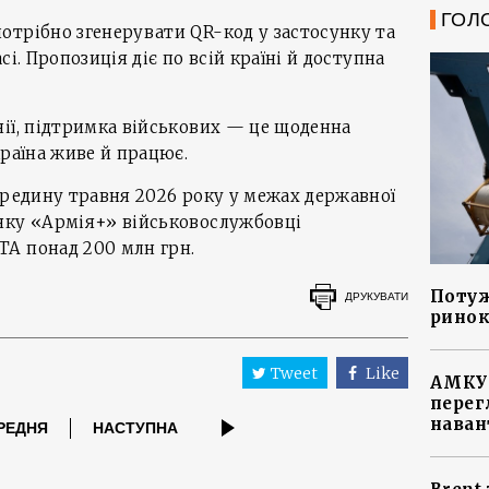
ГОЛ
отрібно згенерувати QR-код у застосунку та
і. Пропозиція діє по всій країні й доступна
ії, підтримка військових — це щоденна
країна живе й працює.
ередину травня 2026 року у межах державної
нку «Армія+» військовослужбовці
A понад 200 млн грн.
Потуж
ДРУКУВАТИ
ринок
Tweet
Like
АМКУ 
перег
наван
РЕДНЯ
НАСТУПНА