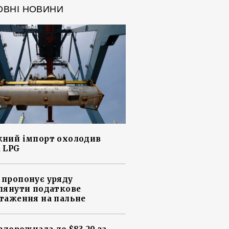
ОВНІ НОВИНИ
ний імпорт охолодив
 LPG
пропонує уряду
лянути податкове
таження на пальне