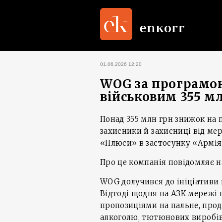
01.06.2026 12:20
WOG за програмо
військовим 355 м
Понад 355 млн грн знижок на п
захисники й захисниці від м
«Плюси» в застосунку «Армія
Про це компанія повідомляє на
WOG долучився до ініціативи 
Відтоді щодня на АЗК мережі
пропозиціями на пальне, про
алкоголю, тютюнових виробів 