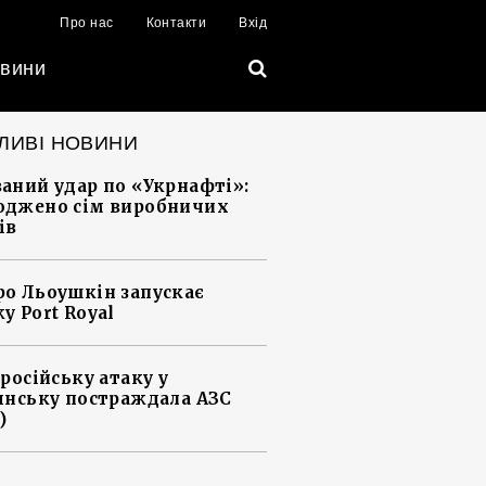
Про нас
Контакти
Вхід
вини
ЛИВІ НОВИНИ
аний удар по «Укрнафті»:
джено сім виробничих
ів
о Льоушкін запускає
у Port Royal
 російську атаку у
янську постраждала АЗС
)