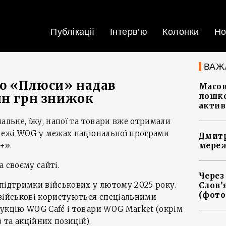
Публікації
Інтерв’ю
Колонки
Но
ВАЖ
ю «Плюси» надав
Масов
лн грн знижок
пошко
актив
альне, їжу, напої та товари вже отримали
ережі WOG у межах національної програми
Дмитр
+».
мереж
 своєму сайті.
Через
підтримки військових у лютому 2025 року.
Слов’
(фото
 військові користуються спеціальними
дукцію WOG Café і товари WOG Market (окрім
та акційних позицій).