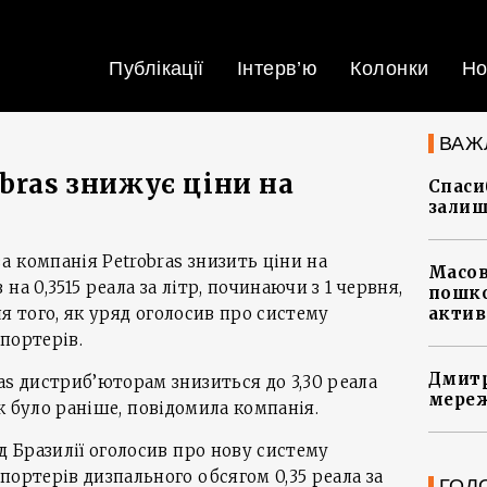
Публікації
Інтерв’ю
Колонки
Но
ВАЖ
bras знижує ціни на
Спасиб
залиш
 компанія Petrobras знизить ціни на
Масов
на 0,3515 реала за літр, починаючи з 1 червня,
пошко
сля того, як уряд оголосив про систему
актив
портерів.
Дмитр
as дистриб’юторам знизиться до 3,30 реала
мереж
, як було раніше, повідомила компанія.
яд Бразилії оголосив про нову систему
портерів дизпального обсягом 0,35 реала за
ГОЛ