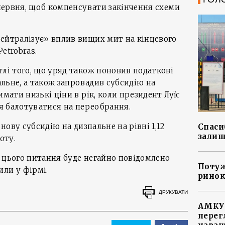
1 червня, щоб компенсувати закінчення схеми
нейтралізує» вплив вищих мит на кінцевого
etrobras.
тлі того, що уряд також поновив податкові
пальне, а також запровадив субсидію на
имати низькі ціни в рік, коли президент Луїс
ся балотуватися на переобрання.
 нову субсидію на дизпальне на рівні 1,12
Спасиб
залиш
оту.
 цього питання буде негайно повідомлено
Потуж
ли у фірмі.
ринок
ДРУКУВАТИ
АМКУ 
перег