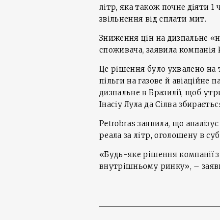
літр, яка також почне діяти 
звільнення від сплати мит.
Зниження цін на дизпальне «
споживача, заявила компанія P
Це рішення було ухвалено на 
пільги на газове й авіаційне 
дизпальне в Бразилії, щоб утр
Інасіу Лула да Сілва збираєть
Petrobras заявила, що аналізує
реала за літр, оголошену в суб
«Будь-яке рішення компанії з
внутрішньому ринку», – заяви