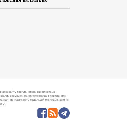
таження на пальне
ріалів сайту посилання на enkorr.com.ua
теріали, розміщені на enkorr.com.ua з посиланням
аїна», не підлягають подальшій публікації, крім як
я ІА.