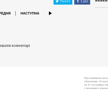
наван
Tweet
Like
РЕДНЯ
НАСТУПНА
лишати коментарі
При копіюванні мате
обов'язкове. Усі ма
на ІА «Інтерфакс-Укр
з письмового рішенн