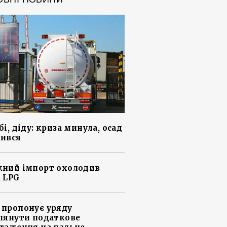
і, діду: криза минула, осад
ився
ний імпорт охолодив
 LPG
пропонує уряду
лянути податкове