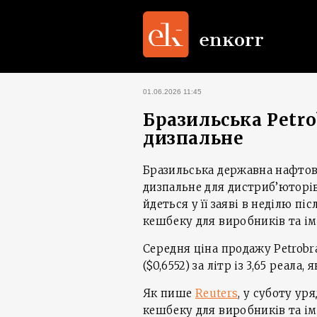
01.06.2026 11:45
Бразильська Petro
дизпальне
Бразильська державна нафтова
дизпальне для дистриб’юторів 
йдеться у її заяві в неділю пі
кешбеку для виробників та ім
Середня ціна продажу Petrobr
($0,6552) за літр із 3,65 реала
Як пише
Reuters
, у суботу ур
кешбеку для виробників та ім