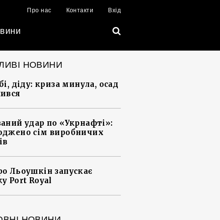
Про нас
Контакти
Вхід
вини
ЛИВІ НОВИНИ
і, діду: криза минула, осад
ився
аний удар по «Укрнафті»:
джено сім виробничих
ів
о Льоушкін запускає
у Port Royal
ОВНІ НОВИНИ