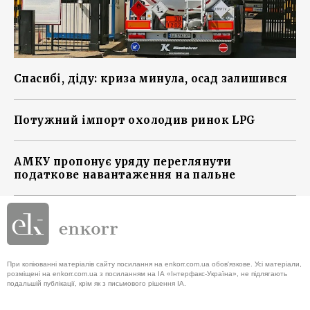
Спасибі, діду: криза минула, осад залишився
Потужний імпорт охолодив ринок LPG
АМКУ пропонує уряду переглянути
податкове навантаження на пальне
При копіюванні матеріалів сайту посилання на enkorr.com.ua обов'язкове. Усі матеріали,
розміщені на enkorr.com.ua з посиланням на ІА «Інтерфакс-Україна», не підлягають
подальшій публікації, крім як з письмового рішення ІА.