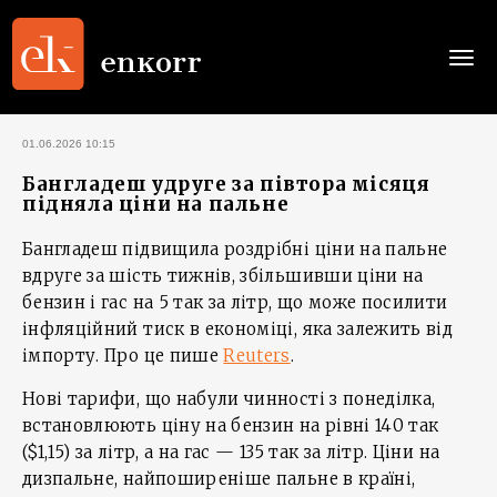
Togg
navi
01.06.2026 10:15
Бангладеш удруге за півтора місяця
підняла ціни на пальне
Бангладеш підвищила роздрібні ціни на пальне
вдруге за шість тижнів, збільшивши ціни на
бензин і гас на 5 так за літр, що може посилити
інфляційний тиск в економіці, яка залежить від
імпорту. Про це пише
Reuters
.
Нові тарифи, що набули чинності з понеділка,
встановлюють ціну на бензин на рівні 140 так
($1,15) за літр, а на гас — 135 так за літр. Ціни на
дизпальне, найпоширеніше пальне в країні,