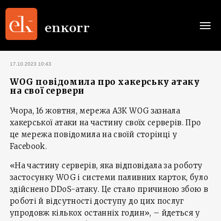
Togg
navi
17.10.2023 10:43
WOG повідомила про хакерську атаку
на свої сервери
Учора, 16 жовтня, мережа АЗК WOG зазнала
хакерської атаки на частину своїх серверів. Про
це мережа повідомила на своїй сторінці у
Facebook.
«На частину серверів, яка відповідала за роботу
застосунку WOG і системи паливних карток, було
здійснено DDoS-атаку. Це стало причиною збою в
роботі й відсутності доступу до цих послуг
упродовж кількох останніх годин», – йдеться у