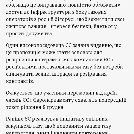
або, якщо це виправдано, повністю обмежити»
доступ до інфраструктури з боку газових
операторів з росії й білорусі, щоб захистити свої
життєво важливі інтереси безпеки, йдеться у
проєкті документа.
Один високопосадовець ЄС заявив виданню, що
ця пропозиція може стати основою для
розірвання контрактів між компаніями ЄС і
російськими постачальниками газу без потреби
сплачувати великі штрафи за розірвання
контрактів.
Очікується, що учасники перемовин від країн-
членів ЄС і Європарламенту схвалять попередній
текст рішення 8 грудня.
Раніше ЄС реалізував ініціативу спільних
закупівель газу, щоб поповнити запаси газу
напередодні зими і уникнути повторення