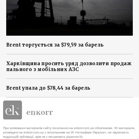
Brent торгується за $79,59 за барель
Харківщина просить уряд дозволити продаж
пального з мобільних АЗС
Brent упала до $78,44 за барель
При копіюванні матеріалів сайту посилання на enkorr.com.ua обов'язкове. Усі матеріали,
розміщені на enkorr.com.ua з посиланням на ІА «Інтерфакс-Україна», не підлягають
подальшій публікації, крім як з письмового рішення ІА.