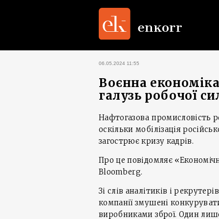
06.05.2024 11:55
Воєнна економіка
галузь робочої с
Нафтогазова промисловість рф
оскільки мобілізація російськ
загострює кризу кадрів.
Про це повідомляє «Економічн
Bloomberg.
Зі слів аналітиків і рекрутері
компанії змушені конкурувати
виробниками зброї. Один лише 