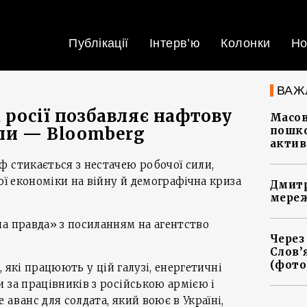
Публікації
Інтерв’ю
Колонки
Но
ВАЖ
 росії позбавляє нафтову
Масов
или — Bloomberg
пошко
актив
 стикається з нестачею робочої сили,
ої економіки на війну й демографічна криза
Дмитр
мереж
а правда» з посиланням на агентство
Через
Слов’
(фото
в, які працюють у цій галузі, енергетичні
 за працівників з російською армією і
аванс для солдата, який воює в Україні,