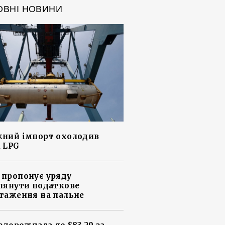
ОВНІ НОВИНИ
ний імпорт охолодив
 LPG
пропонує уряду
лянути податкове
таження на пальне