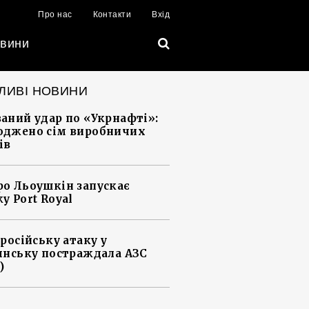
Про нас
Контакти
Вхід
вини
ЛИВІ НОВИНИ
аний удар по «Укрнафті»:
джено сім виробничих
ів
о Льоушкін запускає
у Port Royal
 російську атаку у
янську постраждала АЗС
)