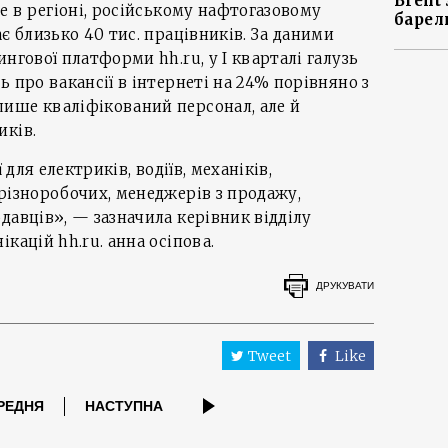
Brent
e в регіоні, російському нафтогазовому
барел
є близько 40 тис. працівників. За даними
нгової платформи hh.ru, у І кварталі галузь
 про вакансії в інтернеті на 24% порівняно з
ише кваліфікований персонал, але й
иків.
 для електриків, водіїв, механіків,
різноробочих, менеджерів з продажу,
давців», — зазначила керівник відділу
кацій hh.ru. анна осіпова.
ДРУКУВАТИ
Tweet
Like
РЕДНЯ
НАСТУПНА