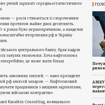
же річній зарплаті середньостатистичного
ГОЛ
і.
новою — росія стикається зі скороченням
лення протягом майже двох десятиліть.
90-х роках було першопричиною, а пандемія
вномасштабне вторгнення рф в Україну
шим.
сійського центрального банку, брак кадрів
всіх галузях економіки. Хоча нафтогазова
 безперебійно, це може мати більш
Потуж
ринок
віть заможних галузей, — каже президент
ній рф алєксєй захаров. — Нафтогазовий
АМКУ 
перег
алучати працівників з вищими зарплатами,
наван
нуючи військові контракти».
анії Kasatkin Consulting, колишнього