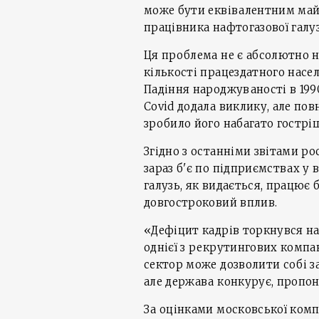
може бути еквівалентним май
працівника нафтогазової галуз
Ця проблема не є абсолютно 
кількості працездатного насе
Падіння народжуваності в 19
Covid додала виклику, але по
зробило його набагато гострі
Згідно з останніми звітами ро
зараз б'є по підприємствах у 
галузь, як видається, працює
довгостроковий вплив.
«Дефіцит кадрів торкнувся на
однієї з рекрутингових компа
сектор може дозволити собі з
але держава конкурує, пропо
За оцінками московської комп