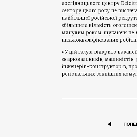
дослідницького центру Deloitt
сектору цього року не вистача
найбільшої російської рекрути
збільшила кількість оголошень
минулим роком, шукаючи не л
низькокваліфікованих робітн
«У цій галузі відкрито вакансії
зварювальників, машиністів, 
інженерів-конструкторів, про
регіональних зовнішніх комуні
ПОПЕ