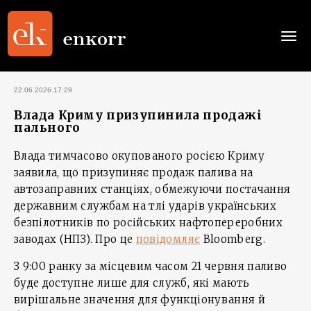
Togg
navi
22.06.2026 17:29
Влада Криму призупинила продажі
пального
Влада тимчасово окупованого росією Криму
заявила, що призупиняє продаж палива на
автозаправних станціях, обмежуючи постачання
державним службам на тлі ударів українських
безпілотників по російських нафтопереробних
заводах (НПЗ). Про це
повідомляє
Bloomberg.
З 9:00 ранку за місцевим часом 21 червня паливо
буде доступне лише для служб, які мають
вирішальне значення для функціонування й