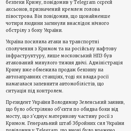
безпеки Криму, повідомив у Telegram сєргєй
аксьонов, призначений кремлем голова
півострова. Він повідомив, що щонайменше
чотири людини загинули внаслідок нічного
обстрілу з боку України.
Україна посилила атаки на транспортні
сполучення з Кримом та на російську нафтову
інфраструктуру, лише московський НПЗ був
атакований минулого тижня двічі. Адміністрація
Криму вже обмежила продаж бензину на
автозаправних станціях, тоді як влада росії
намагалася запевнити автомобілістів, що
ситуація під контролем.
Президент України Володимир Зеленський заявив,
що було обстріляно об'єкти по обидва боки від
мосту, що з'єднує материкову частину росії з
Кримом. Генеральний штаб Збройних сил України
повідомив у Telegram, що вночі було вражено