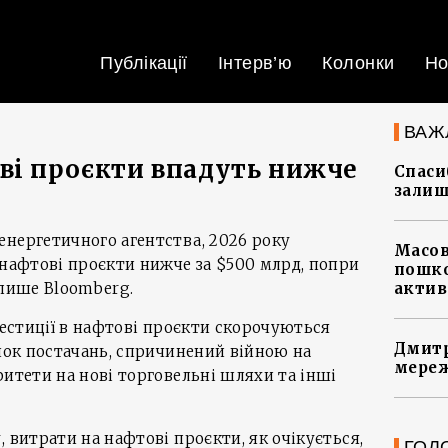
Публікації
Інтерв’ю
Колонки
Но
ВАЖ
ві проєкти впадуть нижче
Спасиб
залиш
енергетичного агентства, 2026 року
Масов
 нафтові проєкти нижче за $500 млрд, попри
пошко
 пише Bloomberg.
актив
вестиції в нафтові проєкти скорочуються
Дмитр
 шок постачань, спричинений війною на
мереж
ритети на нові торговельні шляхи та інші
 витрати на нафтові проєкти, як очікується,
ГОЛ