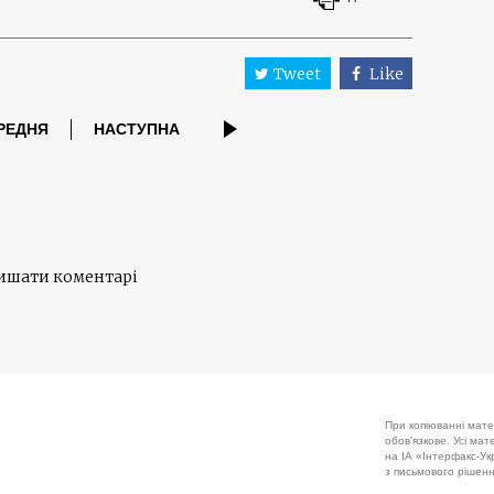
Tweet
Like
РЕДНЯ
НАСТУПНА
лишати коментарі
При копіюванні мате
обов'язкове. Усі ма
на ІА «Інтерфакс-Укр
з письмового рішенн