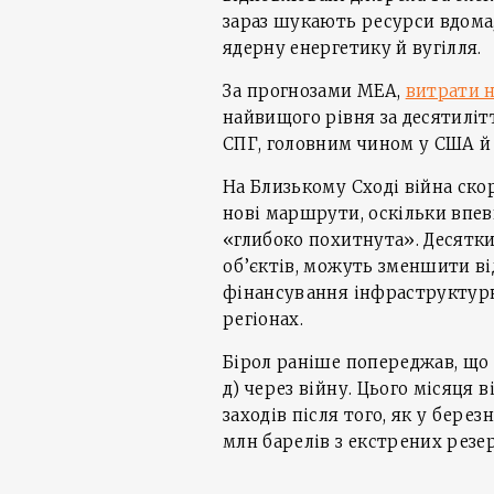
зараз шукають ресурси вдома
ядерну енергетику й вугілля.
За прогнозами МЕА,
витрати н
найвищого рівня за десятиліт
СПГ, головним чином у США й 
На Близькому Сході війна ско
нові маршрути, оскільки впев
«глибоко похитнута». Десятки
об’єктів, можуть зменшити ві
фінансування інфраструктурн
регіонах.
Бірол раніше попереджав, що с
д) через війну. Цього місяця
заходів після того, як у бере
млн барелів з екстрених резер