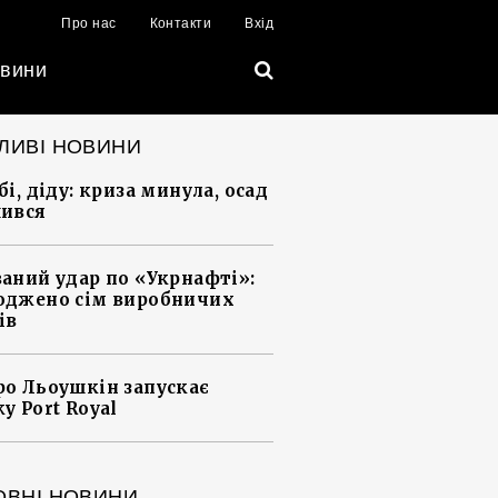
Про нас
Контакти
Вхід
вини
ЛИВІ НОВИНИ
і, діду: криза минула, осад
ився
аний удар по «Укрнафті»:
джено сім виробничих
ів
о Льоушкін запускає
у Port Royal
ОВНІ НОВИНИ