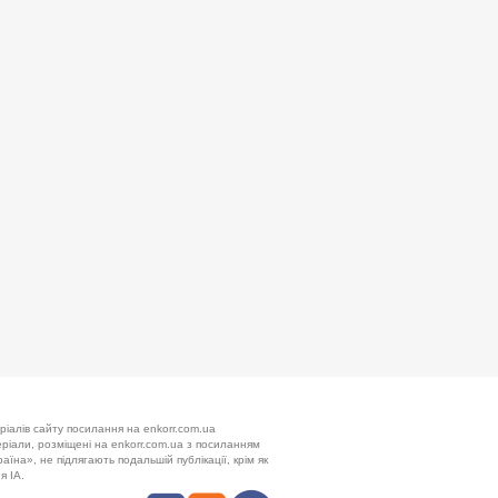
ріалів сайту посилання на enkorr.com.ua
теріали, розміщені на enkorr.com.ua з посиланням
аїна», не підлягають подальшій публікації, крім як
я ІА.