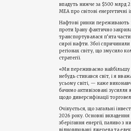
впадуть нижче за $500 млрд 2
МЕА про світові енергетичні і
Нафтові ринки переживають по
проти Ірану фактично закрила
транспортувалася п’ята части
сирої нафти. Збої спричинили 
регіонах світу, що змусило ко
стратегії.
«Ми переживаємо найбільшу к
небудь стикався світ, і я вваж
усьому світі, — каже викона
бачимо активізовані зусилля 
щодо диверсифікації торговел
Очікується, що загальні інвест
2026 року. Основні вкладення
зберігання енергії, паливо з 
відновлювані джерела та еле