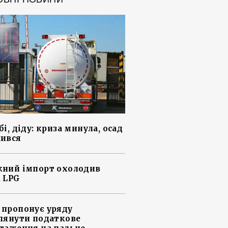
і, діду: криза минула, осад
ився
ний імпорт охолодив
 LPG
пропонує уряду
лянути податкове