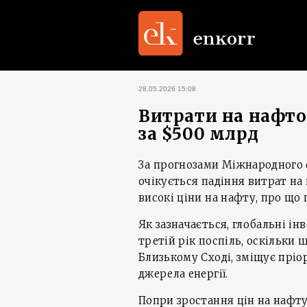
28.05.2026 15:08
Витрати на нафто
за $500 млрд
За прогнозами Міжнародного 
очікується падіння витрат на
високі ціни на нафту, про що
Як зазначається, глобальні ін
третій рік поспіль, оскільки
Близькому Сході, зміщує пріо
джерела енергії.
Попри зростання цін на нафту,