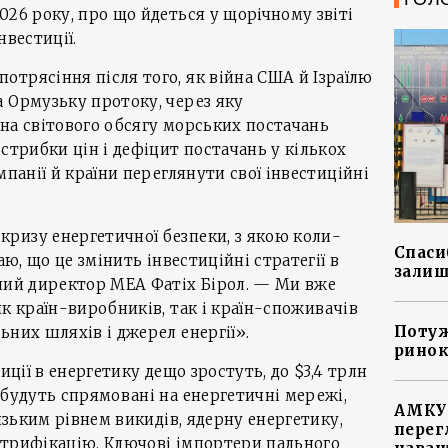
026 року, про що йдеться у щорічному звіті
нвестиції.
трясіння після того, як війна США й Ізраїлю
 Ормузьку протоку, через яку
на світового обсягу морських постачань
стрибки цін і дефіцит постачань у кількох
мпанії й країни переглянути свої інвестиційні
ризу енергетичної безпеки, з якою коли-
Спасиб
аю, що це змінить інвестиційні стратегії в
залиш
вчий директор МЕА Фатіх Бірол. — Ми вже
як країн-виробників, так і країн-споживачів
Потуж
ьних шляхів і джерел енергії».
ринок
иції в енергетику дещо зростуть, до $3,4 трлн
 будуть спрямовані на енергетичні мережі,
АМКУ 
низьким рівнем викидів, ядерну енергетику,
перег
ктрифікацію. Ключові імпортери пального