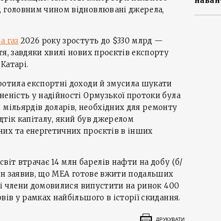
наван
, головним чином відновлювані джерела,
а газ
2026 року зростуть до $330 млрд —
тя, завдяки хвилі нових проєктів експорту
Катарі.
ротила експортні доходи й змусила шукати
неність у надійності Ормузької протоки була
 мільярдів доларів, необхідних для ремонту
дтік капіталу, який був джерелом
их та енергетичних проєктів в інших
віт втрачає 14 млн барелів нафти на добу (б/
 він заявив, що МЕА готове вжити подальших
зні члени домовилися випустити на ринок 400
вів у рамках найбільшого в історії скидання.
ДРУКУВАТИ