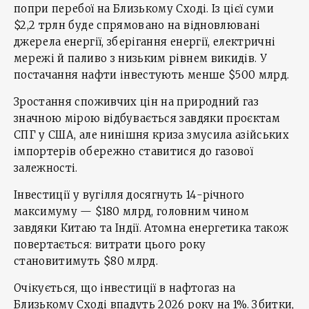
попри перебої на Близькому Сході. Із цієї суми
$2,2 трлн буде спрямовано на відновлювані
джерела енергії, зберігання енергії, електричні
мережі й паливо з низьким рівнем викидів. У
постачання нафти інвестують менше $500 млрд.
Зростання споживчих цін на природний газ
значною мірою відбувається завдяки проєктам
СПГ у США, але нинішня криза змусила азійських
імпортерів обережно ставитися до газової
залежності.
Інвестиції у вугілля досягнуть 14-річного
максимуму — $180 млрд, головним чином
завдяки Китаю та Індії. Атомна енергетика також
повертається: витрати цього року
становитимуть $80 млрд.
Очікується, що інвестиції в нафтогаз на
Близькому Сході впадуть 2026 року на 1%. Збитки,