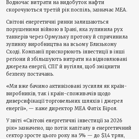
Водночас витрати на видобуток нафти
скорочуються третій рік поспіль, зазначає МЕА.
Світові енергетичні ринки залишаються
порушеними війною в Ірані, яка зупинила рух
танкерів через Ормузьку протоку й спричинила
зупинку виробництва на всьому Близькому
Сході. Компанії прискорюють інвестиції в інші
регіони й збільшують витрати на відновлювані
джерела енергії, СПГ й вугілля, щоб зміцнити
безпеку постачань.
«Ми вже бачимо активізовані зусилля як країн-
виробників, так і країн-споживачів щодо
диверсифікації торговельних шляхів і джерел
енергії», — каже директор МЕА Фатіх Бірол.
У звіті «Світові енергетичні інвестиції за 2026
рік» зазначено, що потік капіталу в енергетичний
сектор зросте цього року на 5% — до $3,4 трлн,