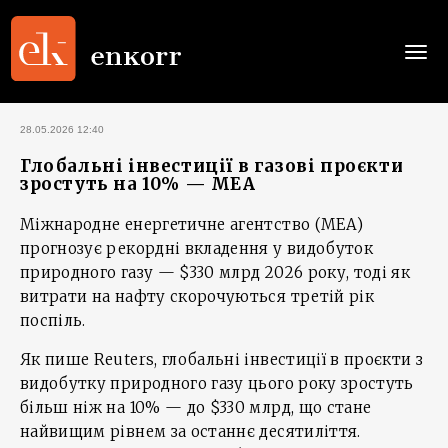
Togg
navi
28.05.2026 12:40
Глобальні інвестиції в газові проєкти
зростуть на 10% — МЕА
Міжнародне енергетичне агентство (МЕА)
прогнозує рекордні вкладення у видобуток
природного газу — $330 млрд 2026 року, тоді як
витрати на нафту скорочуються третій рік
поспіль.
Як пише Reuters, глобальні інвестиції в проєкти з
видобутку природного газу цього року зростуть
більш ніж на 10% — до $330 млрд, що стане
найвищим рівнем за останнє десятиліття.