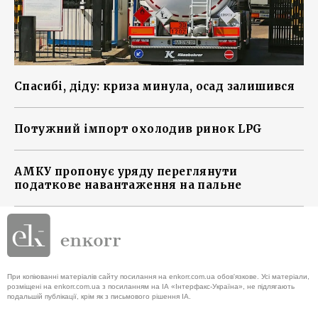
Спасибі, діду: криза минула, осад залишився
Потужний імпорт охолодив ринок LPG
АМКУ пропонує уряду переглянути
податкове навантаження на пальне
При копіюванні матеріалів сайту посилання на enkorr.com.ua обов'язкове. Усі матеріали,
розміщені на enkorr.com.ua з посиланням на ІА «Інтерфакс-Україна», не підлягають
подальшій публікації, крім як з письмового рішення ІА.