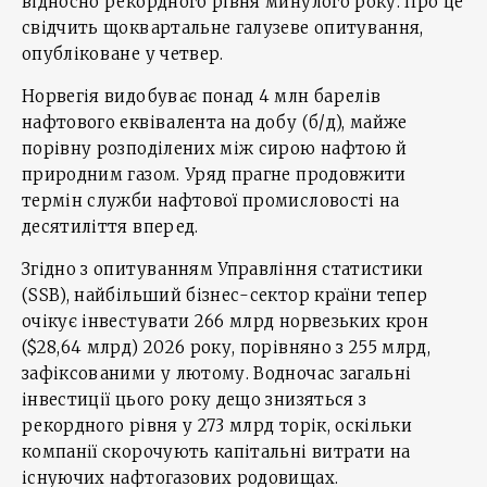
відносно рекордного рівня минулого року. Про це
свідчить щоквартальне галузеве опитування,
опубліковане у четвер.
Норвегія видобуває понад 4 млн барелів
нафтового еквівалента на добу (б/д), майже
порівну розподілених між сирою нафтою й
природним газом. Уряд прагне продовжити
термін служби нафтової промисловості на
десятиліття вперед.
Згідно з опитуванням Управління статистики
(SSB), найбільший бізнес-сектор країни тепер
очікує інвестувати 266 млрд норвезьких крон
($28,64 млрд) 2026 року, порівняно з 255 млрд,
зафіксованими у лютому. Водночас загальні
інвестиції цього року дещо знизяться з
рекордного рівня у 273 млрд торік, оскільки
компанії скорочують капітальні витрати на
існуючих нафтогазових родовищах.