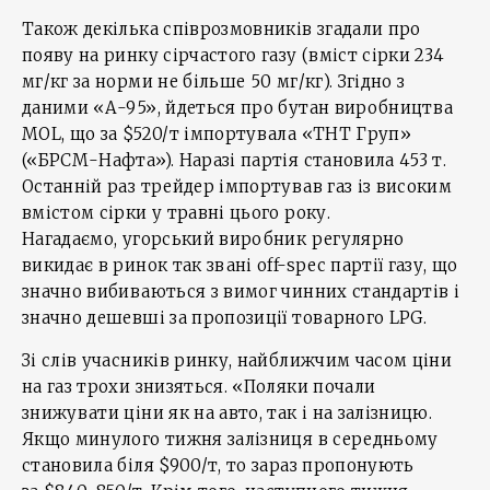
Також декілька співрозмовників згадали про
появу на ринку сірчастого газу (вміст сірки 234
мг/кг за норми не більше 50 мг/кг). Згідно з
даними «А-95», йдеться про бутан виробництва
MOL, що за $520/т імпортувала «ТНТ Груп»
(«БРСМ-Нафта»). Наразі партія становила 453 т.
Останній раз трейдер імпортував газ із високим
вмістом сірки у травні цього року.
Нагадаємо, угорський виробник регулярно
викидає в ринок так звані off-spec партії газу, що
значно вибиваються з вимог чинних стандартів і
значно дешевші за пропозиції товарного LPG.
Зі слів учасників ринку, найближчим часом ціни
на газ трохи знизяться. «Поляки почали
знижувати ціни як на авто, так і на залізницю.
Якщо минулого тижня залізниця в середньому
становила біля $900/т, то зараз пропонують