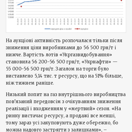
На аукціоні активність розпочалася тільки після
зниження ціни виробниками до 56 500 грн/т і
нижче. Вартість лотів «Укргазвидобування»
становила 56 200-56 500 грн/т, «Укрнафти» —
55 000-56 500 грн/т. Загалом на торги було
виставлено 5,14 тис. т ресурсу, що на 51% більше,
ніж тижнем раніше.
Низький попит на газ внутрішнього виробництва
пов’язаний передовсім з очікуванням зниження
реалізації і входженням у «мертвий» сезон. «На
ринку вистачає ресурсу, а продажі все менші,
тому зараз усі закуповують дуже обережно, бо
можна надовго застрягти з залишками», –