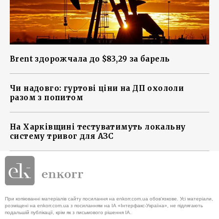
Brent здорожчала до $83,29 за барель
Чи надовго: гуртові ціни на ДП охололи
разом з попитом
На Харківщині тестуватимуть локальну
систему тривог для АЗС
При копіюванні матеріалів сайту посилання на enkorr.com.ua обов'язкове. Усі матеріали,
розміщені на enkorr.com.ua з посиланням на ІА «Інтерфакс-Україна», не підлягають
подальшій публікації, крім як з письмового рішення ІА.