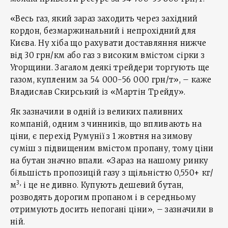
«Весь газ, який зараз заходить через західний
кордон, безмаржинальний і непрохідний для
Києва. Ну хіба що рахувати доставляння нижче
від 30 грн/км або газ з високим вмістом сірки з
Угорщини. Загалом деякі трейдери торгують ще
газом, купленим за 54 000-56 000 грн/т», – каже
Владислав Скирський із «Мартін Трейду».
Як зазначили в одній із великих паливних
компаній, одним з чинників, що впливають на
ціни, є перехід Румунії з 1 жовтня на зимову
суміш з підвищеним вмістом пропану, тому ціни
на бутан значно впали. «Зараз на нашому ринку
більшість пропозицій газу з щільністю 0,550+ кг/
3,
м
і це не дивно. Купують дешевий бутан,
розводять дорогим пропаном і в середньому
отримують досить непогані ціни», – зазначили в
ній.