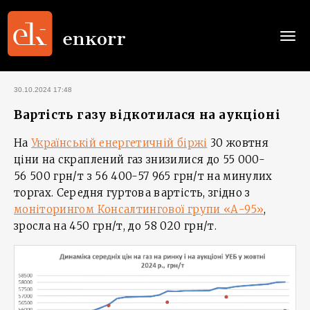
Togg
navi
30.10.2024 17:48
Вартість газу відкотилася на аукціоні
На
Українській енергетичній біржі
30 жовтня
ціни на скраплений газ знизилися до 55 000-
56 500 грн/т з 56 400-57 965 грн/т на минулих
торгах. Середня гуртова вартість, згідно з
моніторингом Консалтингової групи «А-95»
,
зросла на 450 грн/т, до 58 020 грн/т.