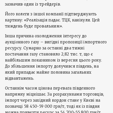
зазначив один із трейдерів.
Його колеги з іншої компанії підтверджують
картину: «Реалізація падає. ТЦК, канікули. Цей
тиждень буде провальним».
Інша причина охолодження інтересу до
аукціонного газу – вигідні пропозиції імпортного
ресурсу. Сумарно за останні два тижні
постачання газу становило 2,82 тис. т, що є
найбільшим показником із вересня цього року.
До збільшення імпорту долучився південь, на
який припадає майже половина загальних
відвантажень.
Останнім часом цінова перевага південного
напрямку міцнішає. За розрахунками торговців,
імпорт через західний кордон стане у Києві на
позначці 58 450-59 000 грн/т, тоді як із півдня
можна привезти ресурс за 54 700-55 800 грн/т.