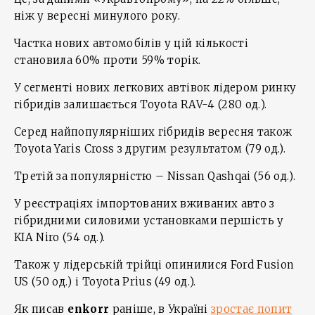
ніж у вересні минулого року.
Частка нових автомобілів у цій кількості
становила 60% проти 59% торік.
У сегменті нових легкових автівок лідером ринку
гібридів залишається Toyota RAV-4 (280 од.).
Серед найпопулярніших гібридів вересня також
Toyota Yaris Cross з другим результатом (79 од.).
Третій за популярністю – Nissan Qashqai (56 од.).
У реєстраціях імпортованих вживаних авто з
гібридними силовими установками першість у
KIA Niro (54 од.).
Також у лідерській трійці опинилися Ford Fusion
US (50 од.) і Toyota Prius (49 од.).
Як писав
enkorr
раніше, в Україні
зростає попит