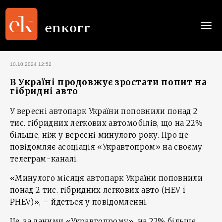
Togg
navi
10.10.2024 12:52
В Україні продовжує зростати попит на
гібридні авто
У вересні автопарк України поповнили понад 2
тис. гібридних легкових автомобілів, що на 22%
більше, ніж у вересні минулого року. Про це
повідомляє асоціація «Укравтопром» на своєму
телеграм-каналі.
«Минулого місяця автопарк України поповнили
понад 2 тис. гібридних легкових авто (HEV i
PHEV)», – йдеться у повідомленні.
Це, за даними «Укравтопрому», на 22% більше,