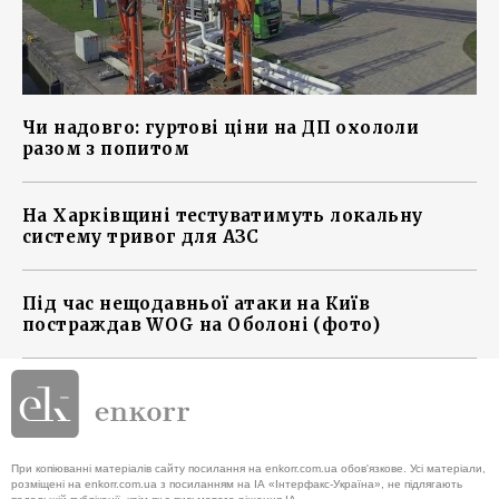
Чи надовго: гуртові ціни на ДП охололи
разом з попитом
На Харківщині тестуватимуть локальну
систему тривог для АЗС
Під час нещодавньої атаки на Київ
постраждав WOG на Оболоні (фото)
При копіюванні матеріалів сайту посилання на enkorr.com.ua обов'язкове. Усі матеріали,
розміщені на enkorr.com.ua з посиланням на ІА «Інтерфакс-Україна», не підлягають