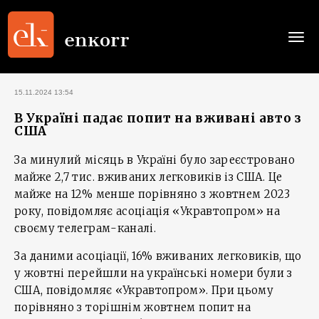
Togg
navi
15.11.2024 13:54
В Україні падає попит на вживані авто з
США
За минулий місяць в Україні було зареєстровано
майже 2,7 тис. вживаних легковиків із США. Це
майже на 12% менше порівняно з жовтнем 2023
року, повідомляє асоціація «Укравтопром» на
своєму телеграм-каналі.
За даними асоціації, 16% вживаних легковиків, що
у жовтні перейшли на українські номери були з
США, повідомляє «Укравтопром». При цьому
порівняно з торішнім жовтнем попит на