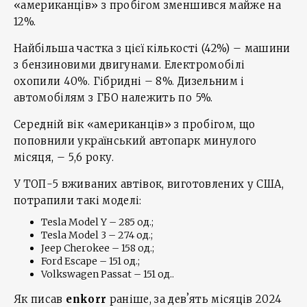
«американців» з пробігом зменшився майже на
12%.
Найбільша частка з цієї кількості (42%) – машини
з бензиновими двигунами. Електромобілі
охопили 40%. Гібридні – 8%. Дизельним і
автомобілям з ГБО належить по 5%.
Середній вік «американців» з пробігом, що
поповнили український автопарк минулого
місяця, – 5,6 року.
У ТОП-5 вживаних автівок, виготовлених у США,
потрапили такі моделі:
Tesla Model Y – 285 од.;
Tesla Model 3 – 274 од.;
Jeep Cherokee – 158 од.;
Ford Escape – 151 од.;
Volkswagen Passat – 151 од..
Як писав
enkorr
раніше, за девʼять місяців 2024