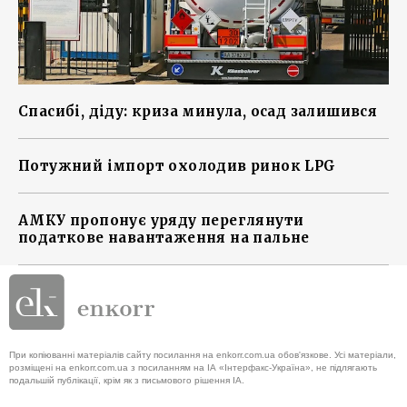
Спасибі, діду: криза минула, осад залишився
Потужний імпорт охолодив ринок LPG
АМКУ пропонує уряду переглянути
податкове навантаження на пальне
При копіюванні матеріалів сайту посилання на enkorr.com.ua обов'язкове. Усі матеріали,
розміщені на enkorr.com.ua з посиланням на ІА «Інтерфакс-Україна», не підлягають
подальшій публікації, крім як з письмового рішення ІА.