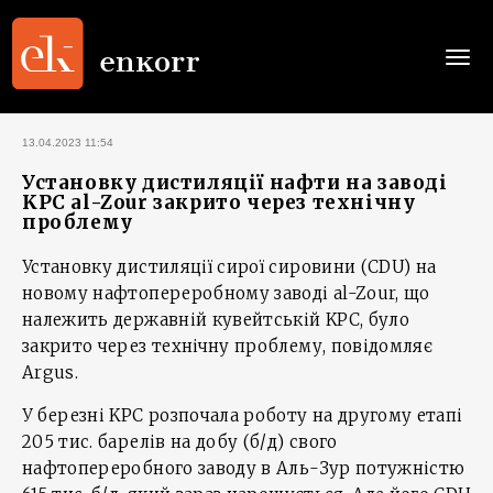
Togg
navi
13.04.2023 11:54
Установку дистиляції нафти на заводі
KPC al-Zour закрито через технічну
проблему
Установку дистиляції сирої сировини (CDU) на
новому нафтопереробному заводі al-Zour, що
належить державній кувейтській KPC, було
закрито через технічну проблему, повідомляє
Argus.
У березні KPC розпочала роботу на другому етапі
205 тис. барелів на добу (б/д) свого
нафтопереробного заводу в Аль-Зур потужністю