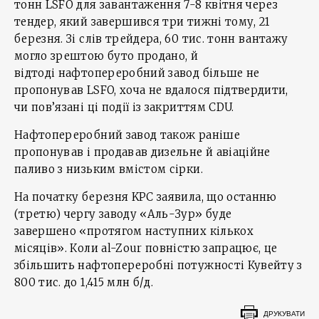
тонн LSFO для завантаження 7-8 квітня через
тендер, який завершився три тижні тому, 21
березня. Зі слів трейдера, 60 тис. тонн вантажу
могло зрештою буто продано, й
відтоді нафтопереробний завод більше не
пропонував LSFO, хоча не вдалося підтвердити,
чи пов’язані ці події із закриттям CDU.
Нафтопереробний завод також раніше
пропонував і продавав дизельне й авіаційне
паливо з низьким вмістом сірки.
На початку березня KPC заявила, що останню
(третю) чергу заводу «Аль-Зур» буде
завершено «протягом наступних кількох
місяців». Коли al-Zour повністю запрацює, це
збільшить нафтопереробні потужності Кувейту з
800 тис. до 1,415 млн б/д.
ДРУКУВАТИ