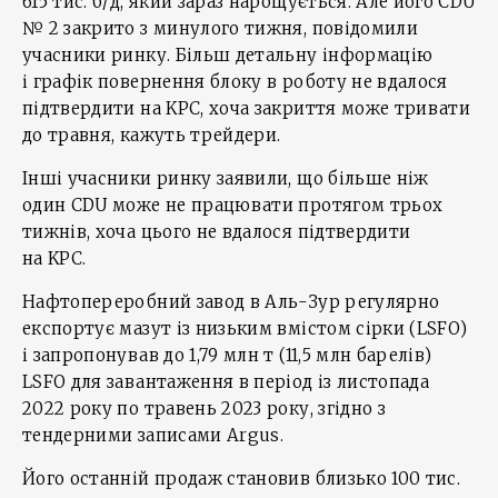
615 тис. б/д, який зараз нарощується. Але його CDU
№ 2 закрито з минулого тижня, повідомили
учасники ринку. Більш детальну інформацію
і графік повернення блоку в роботу не вдалося
підтвердити на KPC, хоча закриття може тривати
до травня, кажуть трейдери.
Інші учасники ринку заявили, що більше ніж
один CDU може не працювати протягом трьох
тижнів, хоча цього не вдалося підтвердити
на KPC.
Нафтопереробний завод в Аль-Зур регулярно
експортує мазут із низьким вмістом сірки (LSFO)
і запропонував до 1,79 млн т (11,5 млн барелів)
LSFO для завантаження в період із листопада
2022 року по травень 2023 року, згідно з
тендерними записами Argus.
Його останній продаж становив близько 100 тис.