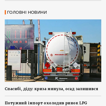
ГОЛОВНІ НОВИНИ
Спасибі, діду: криза минула, осад залишився
Потужний імпорт охолодив ринок LPG