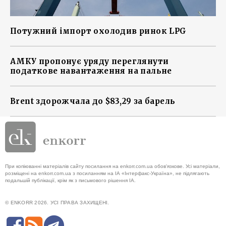
Потужний імпорт охолодив ринок LPG
АМКУ пропонує уряду переглянути
податкове навантаження на пальне
Brent здорожчала до $83,29 за барель
При копіюванні матеріалів сайту посилання на enkorr.com.ua обов'язкове. Усі матеріали,
розміщені на enkorr.com.ua з посиланням на ІА «Інтерфакс-Україна», не підлягають
подальшій публікації, крім як з письмового рішення ІА.
© ENKORR 2026. УСІ ПРАВА ЗАХИЩЕНІ.