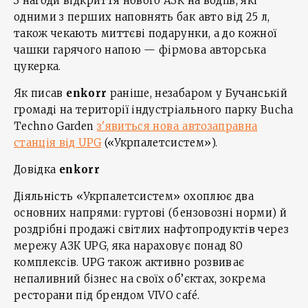
З нагоди відкриття нового АЗК на водіїв, які
одними з перших наповнять бак авто від 25 л,
також чекають миттєві подарунки, а до кожної
чашки гарячого напою — фірмова авторська
цукерка.
Як писав
enkorr
раніше, незабаром у Бучанській
громаді на території індустріального парку Bucha
Techno Garden
з'явиться нова автозаправна
станція від UPG
(«Укрпалетсистем»).
Довідка
enkorr
Діяльність «Укрпалетсистем» охоплює два
основних напрями: гуртові (бензовозні норми) й
роздрібні продажі світлих нафтопродуктів через
мережу АЗК UPG, яка нараховує понад 80
комплексів. UPG також активно розвиває
непаливний бізнес на своїх об’єктах, зокрема
ресторани під брендом VIVO café.