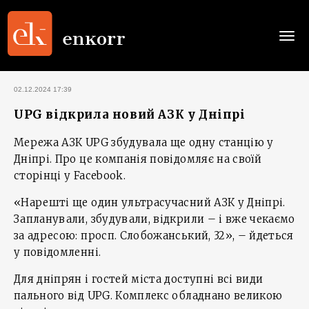
Togg
navi
02.12.2024 17:39
UPG відкрила новий АЗК у Дніпрі
Мережа АЗК UPG збудувала ще одну станцію у
Дніпрі. Про це компанія повідомляє на своїй
сторінці у Facebook.
«Нарешті ще один ультрасучасний АЗК у Дніпрі.
Запланували, збудували, відкрили – і вже чекаємо
за адресою: просп. Слобожанський, 32», – йдеться
у повідомленні.
Для дніпрян і гостей міста доступні всі види
пального від UPG. Комплекс обладнано великою