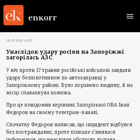
Togg
navi
18.05.2026 14:55
Унаслідок удару росіян на Запоріжжі
загорілась АЗС
У ніч проти 17 травня російські військові завдали
удару безпілотником по автозаправці у
Запорізькому районі. Було поранено людину, й на
місці спалахнула пожежа.
Про це повідомив керівник Запорізької ОВА Іван
Федоров на своєму телеграм-каналі.
Спочатку Федоров написав, що інцидент відбувся
без постраждалих, проте пізніше з’явилася
інформація, що внаслідок обстрілу дістала