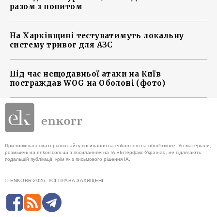
разом з попитом
На Харківщині тестуватимуть локальну
систему тривог для АЗС
Під час нещодавньої атаки на Київ
постраждав WOG на Оболоні (фото)
При копіюванні матеріалів сайту посилання на enkorr.com.ua обов'язкове. Усі матеріали,
розміщені на enkorr.com.ua з посиланням на ІА «Інтерфакс-Україна», не підлягають
подальшій публікації, крім як з письмового рішення ІА.
© ENKORR 2026. УСІ ПРАВА ЗАХИЩЕНІ.