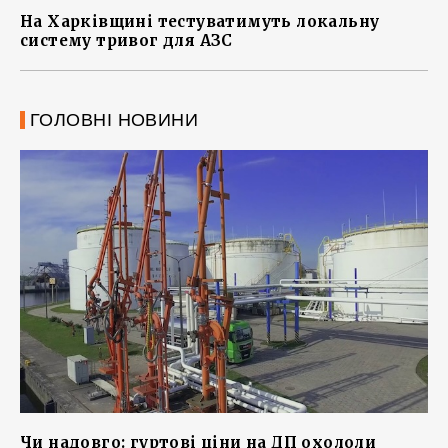
На Харківщині тестуватимуть локальну
систему тривог для АЗС
ГОЛОВНІ НОВИНИ
Чи надовго: гуртові ціни на ДП охололи