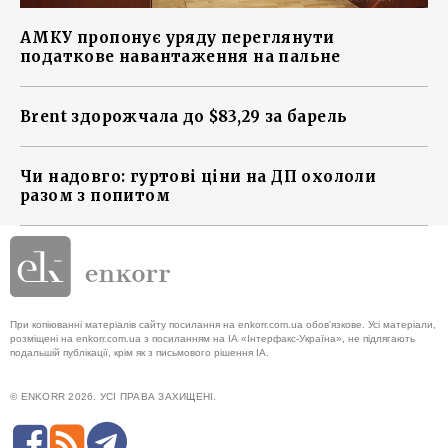
АМКУ пропонує уряду переглянути
податкове навантаження на пальне
Brent здорожчала до $83,29 за барель
Чи надовго: гуртові ціни на ДП охололи
разом з попитом
При копіюванні матеріалів сайту посилання на enkorr.com.ua обов'язкове. Усі матеріали,
розміщені на enkorr.com.ua з посиланням на ІА «Інтерфакс-Україна», не підлягають
подальшій публікації, крім як з письмового рішення ІА.
© ENKORR 2026. УСІ ПРАВА ЗАХИЩЕНІ.