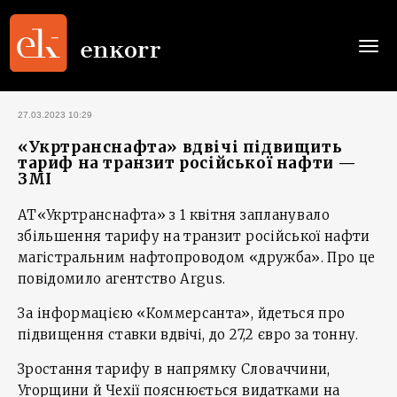
Togg
navi
27.03.2023 10:29
«Укртранснафта» вдвічі підвищить
тариф на транзит російської нафти —
ЗМІ
АТ«Укртранснафта» з 1 квітня запланувало
збільшення тарифу на транзит російської нафти
магістральним нафтопроводом «дружба». Про це
повідомило агентство Argus.
За інформацією «Коммерсанта», йдеться про
підвищення ставки вдвічі, до 27,2 євро за тонну.
Зростання тарифу в напрямку Словаччини,
Угорщини й Чехії пояснюється видатками на