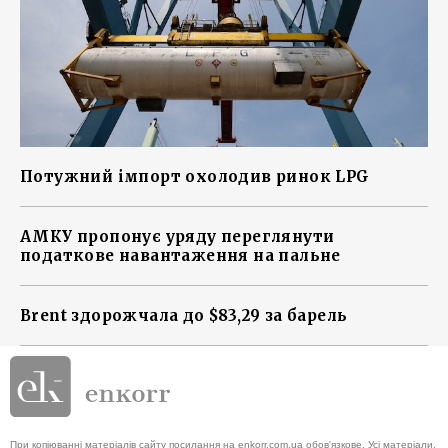
Потужний імпорт охолодив ринок LPG
АМКУ пропонує уряду переглянути
податкове навантаження на пальне
Brent здорожчала до $83,29 за барель
При копіюванні матеріалів сайту посилання на enkorr.com.ua обов'язкове. Усі матеріали,