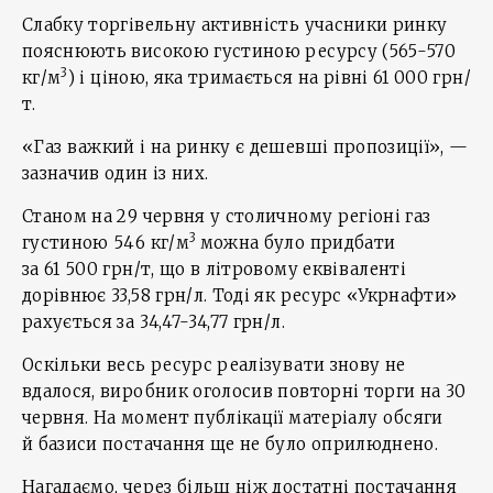
Слабку торгівельну активність учасники ринку
пояснюють високою густиною ресурсу (565-570
3
кг/м
) і ціною, яка тримається на рівні 61 000 грн/
т.
«Газ важкий і на ринку є дешевші пропозиції», —
зазначив один із них.
Станом на 29 червня у столичному регіоні газ
3
густиною 546 кг/м
можна було придбати
за 61 500 грн/т, що в літровому еквіваленті
дорівнює 33,58 грн/л. Тоді як ресурс «Укрнафти»
рахується за 34,47-34,77 грн/л.
Оскільки весь ресурс реалізувати знову не
вдалося, виробник оголосив повторні торги на 30
червня. На момент публікації матеріалу обсяги
й базиси постачання ще не було оприлюднено.
Нагадаємо, через більш ніж достатні постачання