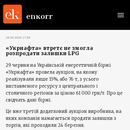
Togg
navi
29.06.2026 17:58
«Укрнафта» втретє не змогла
розпродати залишки LPG
29 червня на Українській енергетичній біржі
«Укрнафта» провела аукціон, на якому
реалізували лише 15%, або 76 т, з усього
виставленого ресурсу з центрального і
столичного регіонів за ціною 61 000 грн/т. Про це
свідчать дані біржі.
Це вже третій додатковий аукціон виробника, на
яких компанія намагається продати залишки з
торгів, які проходили 24 березня.