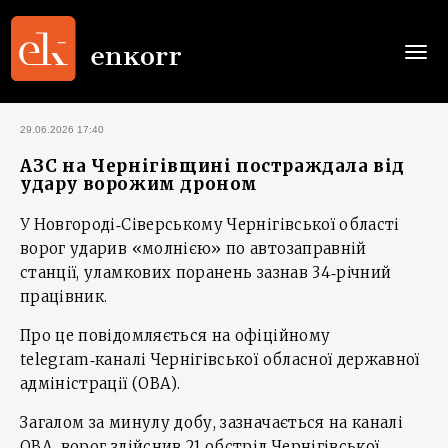
Togg
navi
29.06.2026 17:40
АЗС на Чернігівщині постраждала від
удару ворожим дроном
У Новгороді‑Сіверському Чернігівської області
ворог ударив «молнією» по автозаправній
станції, уламкових поранень зазнав 34‑річний
працівник.
Про це повідомляється на офіційному
telegram‑каналі Чернігівської обласної державної
адміністрації (ОВА).
Загалом за минулу добу, зазначається на каналі
ОВА, ворог здійснив 21 обстріл Чернігівської