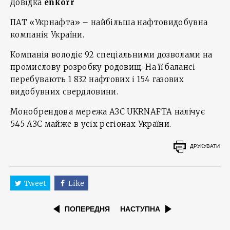
Довідка
enkorr
ПАТ «Укрнафта» – найбільша нафтовидобувна
компанія України.
Компанія володіє 92 спеціальними дозволами на
промислову розробку родовищ. На її балансі
перебувають 1 832 нафтових і 154 газових
видобувних свердловини.
Монобрендова мережа АЗС UKRNAFTA налічує
545 АЗС майже в усіх регіонах України.
ДРУКУВАТИ
Tweet
Like
ПОПЕРЕДНЯ
НАСТУПНА