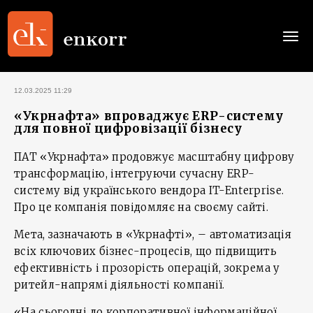
Togg
navi
12.03.2025 11:29
«Укрнафта» впроваджує ERP-систему
для повної цифровізації бізнесу
ПАТ «Укрнафта» продовжує масштабну цифрову
трансформацію, інтегруючи сучасну ERP-
систему від українського вендора IT-Enterprise.
Про це компанія повідомляє на своєму сайті.
Мета, зазначають в «Укрнафті», – автоматизація
всіх ключових бізнес-процесів, що підвищить
ефективність і прозорість операцій, зокрема у
ритейл-напрямі діяльності компанії.
«На сьогодні до корпоративної інформаційної