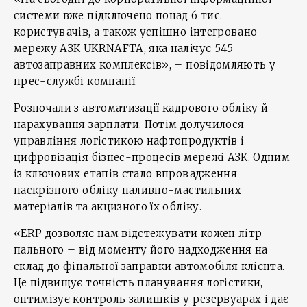
системи вже підключено понад 6 тис.
користувачів, а також успішно інтегровано
мережу АЗК UKRNAFTA, яка налічує 545
автозаправних комплексів», – повідомляють у
прес-службі компанії.
Розпочали з автоматизації кадрового обліку й
нарахування зарплати. Потім долучилося
управління логістикою нафтопродуктів і
цифровізація бізнес-процесів мережі АЗК. Одним
із ключових етапів стало впровадження
наскрізного обліку паливно-мастильних
матеріалів та акцизного їх обліку.
«ERP дозволяє нам відстежувати кожен літр
пального – від моменту його надходження на
склад до фінальної заправки автомобіля клієнта.
Це підвищує точність планування логістики,
оптимізує контроль залишків у резервуарах і дає