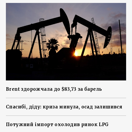
Brent здорожчала до $83,73 за барель
Спасибі, діду: криза минула, осад залишився
Потужний імпорт охолодив ринок LPG