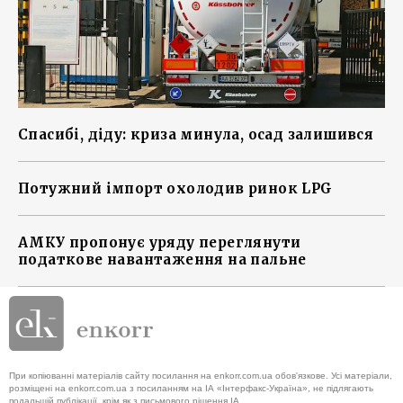
Спасибі, діду: криза минула, осад залишився
Потужний імпорт охолодив ринок LPG
АМКУ пропонує уряду переглянути
податкове навантаження на пальне
При копіюванні матеріалів сайту посилання на enkorr.com.ua обов'язкове. Усі матеріали,
розміщені на enkorr.com.ua з посиланням на ІА «Інтерфакс-Україна», не підлягають
подальшій публікації, крім як з письмового рішення ІА.