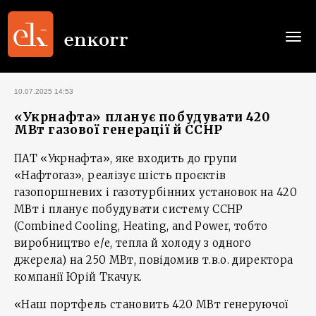
Togg
navi
10.07.2025 14:53
«Укрнафта» планує побудувати 420
МВт газової генерації й CCHP
ПАТ «Укрнафта», яке входить до групи
«Нафтогаз», реалізує шість проєктів
газопоршневих і газотурбінних установок на 420
МВт і планує побудувати систему CCHP
(Combined Cooling, Heating, and Power, тобто
виробництво е/е, тепла й холоду з одного
джерела) на 250 МВт, повідомив т.в.о. директора
компанії Юрій Ткачук.
«Наш портфель становить 420 МВт генеруючої