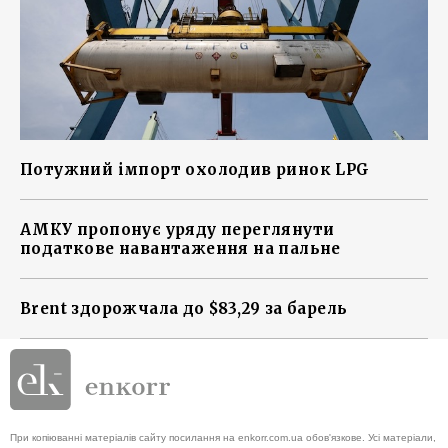
Потужний імпорт охолодив ринок LPG
АМКУ пропонує уряду переглянути
податкове навантаження на пальне
Brent здорожчала до $83,29 за барель
При копіюванні матеріалів сайту посилання на enkorr.com.ua обов'язкове. Усі матеріали,