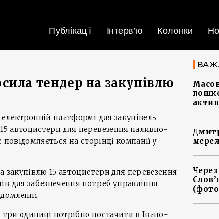
Публікації
Інтерв’ю
Колонки
Но
ВАЖ
сила тендер на закупівлю
Масов
пошко
актив
 електронній платформі для закупівель
 15 автоцистерн для перевезення паливно-
Дмитр
 повідомляється на сторінці компанії у
мереж
Через
а закупівлю 15 автоцистерн для перевезення
Слов’
ів для забезпечення потреб управління
(фото
ідомленні.
о три одиниці потрібно постачити в Івано-