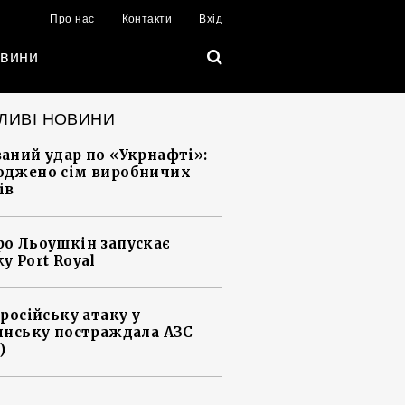
Про нас
Контакти
Вхід
вини
ЛИВІ НОВИНИ
аний удар по «Укрнафті»:
джено сім виробничих
ів
о Льоушкін запускає
у Port Royal
 російську атаку у
янську постраждала АЗС
)