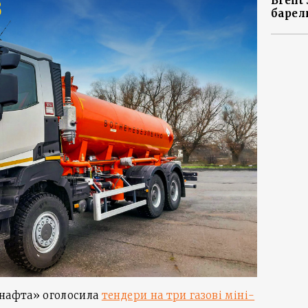
Brent
барел
рнафта» оголосила
тендери на три газові міні-