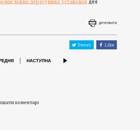
ромислових пересувних установок
для
ДРУКУВАТИ
Tweet
Like
РЕДНЯ
НАСТУПНА
лишати коментарі