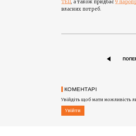
ТЕЦ
, а також придбає
9 пароп
власних потреб.
ПОПЕ
КОМЕНТАРІ
Увійдіть щоб мати можливість 
Увійти