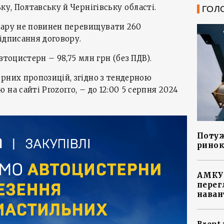
ку, Полтавську й Чернігівську області.
ГОЛ
вару не повинен перевищувати 260
ідписання договору.
втоцистерн – 98,75 млн грн (без ПДВ).
рних пропозицій, згідно з тендерною
на сайті Prozorro, – до 12:00 5 серпня 2024
Потуж
ринок
АМКУ 
перег
наван