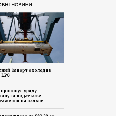
ОВНІ НОВИНИ
ний імпорт охолодив
 LPG
пропонує уряду
лянути податкове
таження на пальне