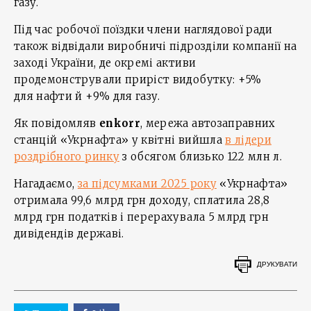
газу.
Під час робочої поїздки члени наглядової ради
також відвідали виробничі підрозділи компанії на
заході України, де окремі активи
продемонстрували приріст видобутку: +5%
для нафти й +9% для газу.
Як повідомляв
enkorr
, мережа автозаправних
станцій «Укрнафта» у квітні вийшла
в лідери
роздрібного ринку
з обсягом близько 122 млн л.
Нагадаємо,
за підсумками 2025 року
«Укрнафта»
отримала 99,6 млрд грн доходу, сплатила 28,8
млрд грн податків і перерахувала 5 млрд грн
дивідендів державі.
ДРУКУВАТИ