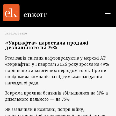
Togg
navi
27.05.2026 15:20
«Укрнафта» наростила продажі
дизпального на 75%
Реалізація світлих нафтопродуктів у мережі АТ
«Укрнафта» у І кварталі 2026 року зросла на 49%
порівняно з аналогічним періодом торік. Про це
повідомила компанія за підсумками засідання
наглядової ради.
Зокрема проливи бензинів збільшилися на 31%, а
дизельного пального — на 75%.
Як зазначили в компанії, попри війну,
пошкодження інфраструктури й складні умови