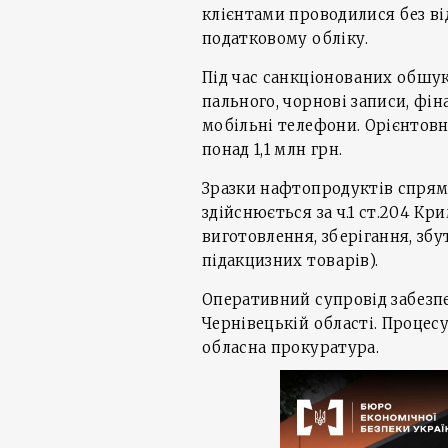
клієнтами проводилися без в
податковому обліку.
Під час санкціонованих обшук
пального, чорнові записи, фі
мобільні телефони. Орієнтовн
понад 1,1 млн грн.
Зразки нафтопродуктів спрям
здійснюється за ч.1 ст.204 Кр
виготовлення, зберігання, зб
підакцизних товарів).
Оперативний супровід забезп
Чернівецькій області. Процес
обласна прокуратура.