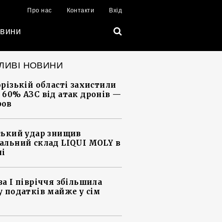
Про нас
Контакти
Вхід
вини
ЛИВІ НОВИНИ
орізькій області захистили
 60% АЗС від атак дронів —
ров
ський удар знищив
альний склад LIQUI MOLY в
ні
за І півріччя збільшила
у податків майже у сім