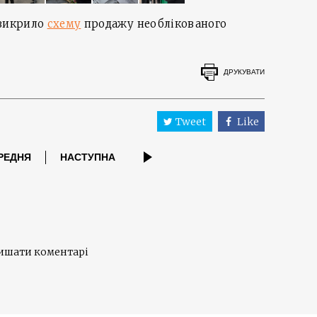
 викрило
схему
продажу необлікованого
ДРУКУВАТИ
Tweet
Like
РЕДНЯ
НАСТУПНА
лишати коментарі