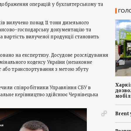
ідображення операцій у бухгалтерському та
ГОЛ
ів вилучено понад 11 тонн дизельного
нансово-господарську документацію та
а вартість вилученої продукції становить
овано на експертизу. Досудове розслідування
имінального кодексу України (незаконне
ут або транспортування з метою збуту
Харкі
ечили співробітники Управління СБУ в
дозво
уальне керівництво здійснює Чернівецька
мобіл
Brent 