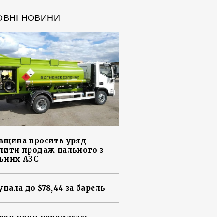
ОВНІ НОВИНИ
вщина просить уряд
лити продаж пального з
ьних АЗС
упала до $78,44 за барель