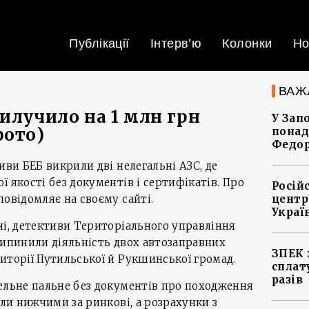
Публікації
Інтерв’ю
Колонки
Но
ВАЖ
вилучило на 1 млн грн
У Зап
фото)
понад
Федо
иви БЕБ викрили дві нелегальні АЗС, де
 якості без документів і сертифікатів. Про
Росій
повідомляє на своєму сайті.
центр
Украї
ні, детективи Територіального управління
рипинили діяльність двох автозаправних
ЗПЕК 
иторії Путильської й Рукшинської громад.
сплат
разів
ельне пальне без документів про походження
ули нижчими за ринкові, а розрахунки з