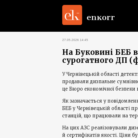
27.05.2026 14:45
На Буковині БЕБ 
сурогатного ДП (
У Чернівецькій області детект
продавали дизпальне сумнівної
це Бюро економічної безпеки 
Як зазначається у повідомлен
БЕБ у Чернівецькій області п
станцій, що працювали на тер
На цих АЗС реалізовували диз
й сертифікатів якості. Ціни б