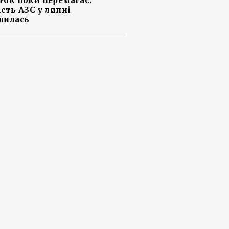
ток поки перемагає:
ість АЗС у липні
шилась