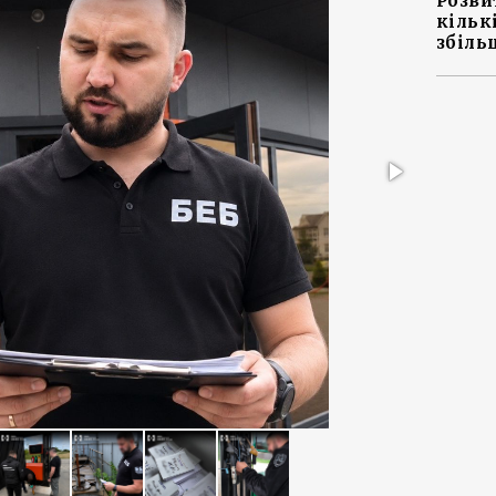
Розви
кільк
збіль