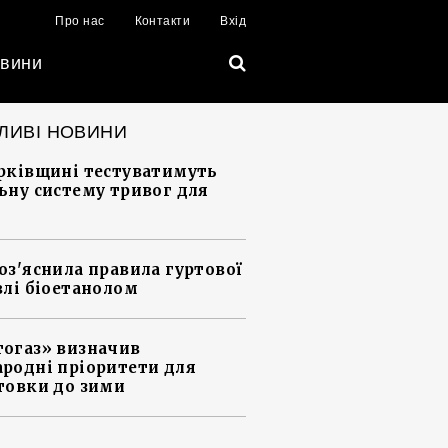
Про нас
Контакти
Вхід
вини
ЛИВІ НОВИНИ
рківщині тестуватимуть
ьну систему тривог для
оз'яснила правила гуртової
влі біоетанолом
огаз» визначив
родні пріоритети для
товки до зими