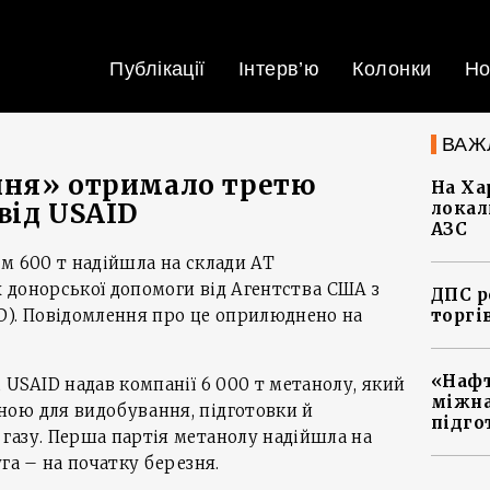
Публікації
Інтерв’ю
Колонки
Но
ВАЖ
ння» отримало третю
На Ха
від USAID
локал
АЗС
м 600 т надійшла на склади АТ
 донорської допомоги від Агентства США з
ДПС р
D). Повідомлення про це оприлюднено на
торгі
«Нафт
 USAID надав компанії 6 000 т метанолу, який
міжна
ою для видобування, підготовки й
підго
газу. Перша партія метанолу надійшла на
га – на початку березня.