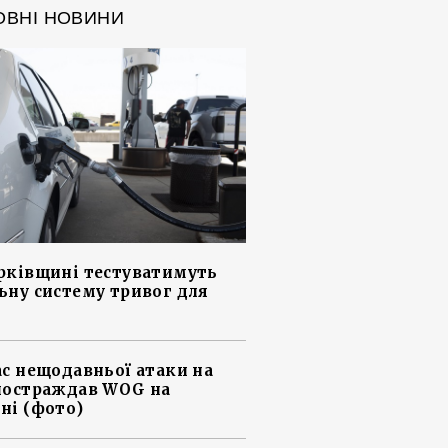
ОВНІ НОВИНИ
рківщині тестуватимуть
ьну систему тривог для
ас нещодавньої атаки на
постраждав WOG на
ні (фото)