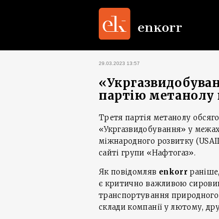
29.03.2023 13:57
«Укргазвидобува
партію метанолу 
Третя партія метанолу обсяго
«Укргазвидобування» у межах
міжнародного розвитку (USAI
сайті групи «Нафтогаз».
Як повідомляв
enkorr
раніше,
є критично важливою сировин
транспортування природного 
склади компанії у лютому, дру