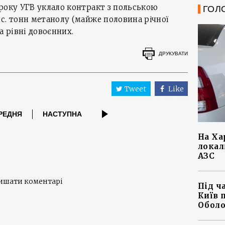
року УГВ уклало контракт з польською
ГОЛ
с. тонн метанолу (майже половина річної
а рівні довоєнних.
ДРУКУВАТИ
Tweet
Like
РЕДНЯ
НАСТУПНА
На Ха
локал
АЗС
лишати коментарі
Під ч
Київ 
Оболо