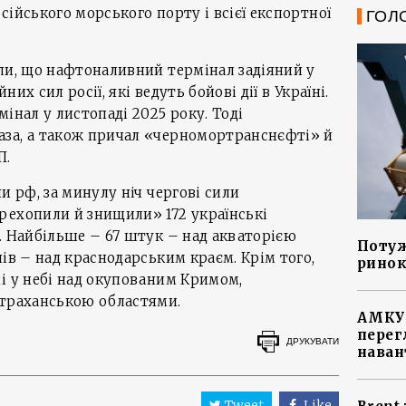
сійського морського порту і всієї експортної
ГОЛ
ли, що нафтоналивний термінал задіяний у
их сил росії, які ведуть бойові дії в Україні.
інал у листопаді 2025 року. Тоді
за, а також причал «черномортранснєфті» й
П.
и рф, за минулу ніч чергові сили
рехопили й знищили» 172 українські
. Найбільше – 67 штук – над акваторією
Потуж
ів – над краснодарським краєм. Крім того,
ринок
і у небі над окупованим Кримом,
страханською областями.
АМКУ 
перег
ДРУКУВАТИ
наван
Tweet
Like