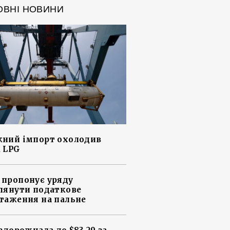
ОВНІ НОВИНИ
ний імпорт охолодив
 LPG
пропонує уряду
лянути податкове
таження на пальне