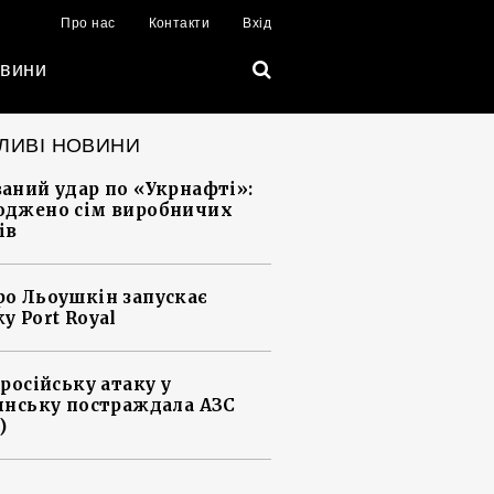
Про нас
Контакти
Вхід
вини
ЛИВІ НОВИНИ
аний удар по «Укрнафті»:
джено сім виробничих
ів
о Льоушкін запускає
у Port Royal
 російську атаку у
янську постраждала АЗС
)