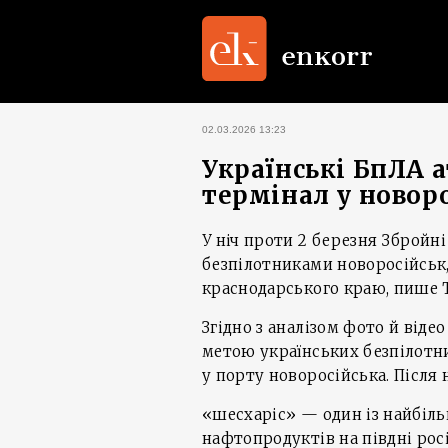
02.03.2026 13:23
Українські БпЛА 
термінал у новор
У ніч проти 2 березня Збройні
безпілотниками новоросійськ
краснодарського краю, пише 
Згідно з аналізом фото й віде
метою українських безпілотн
у порту новоросійська. Після 
«шесхаріс» — один із найбіль
нафтопродуктів на півдні росії