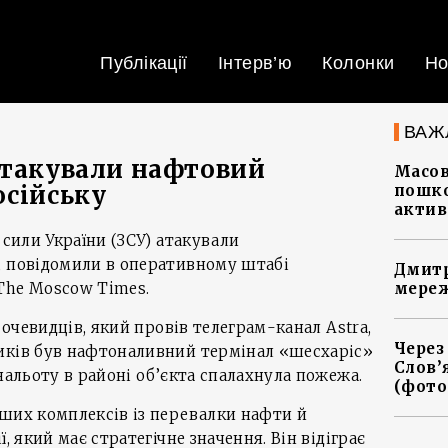
Публікації
Інтерв’ю
Колонки
Но
ВАЖ
атакували нафтовий
Масов
осійську
пошко
актив
 сили України (ЗСУ) атакували
, повідомили в оперативному штабі
Дмитр
The Moscow Times.
мереж
о очевидців, який провів телеграм-канал Astra,
Через
иків був нафтоналивний термінал «шесхаріс»
Слов’
нальоту в районі об’єкта спалахнула пожежа.
(фото
ших комплексів із перевалки нафти й
, який має стратегічне значення. Він відіграє