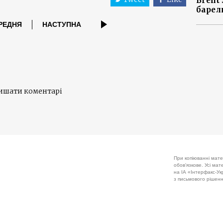
Brent
барел
РЕДНЯ
НАСТУПНА
лишати коментарі
При копіюванні мате
обов'язкове. Усі ма
на ІА «Інтерфакс-Укр
з письмового рішенн