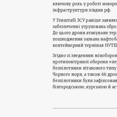
ключову роль у роботі новоро
інфраструктури півдня рф.
У Генштабі ЗСУ раніше заявля
забезпеченні угруповань збройн
До цього дрони атакували терм
пошкодження зазнала нафтоба
контейнерний термінал НУТЕ
Згідно зі зведенням міноборон
протиповітряної оборони «пе
безпілотники літакового типу
Чорного моря, а також 66 дрон
безпілотники були зафіксован
білгородською, курською й а