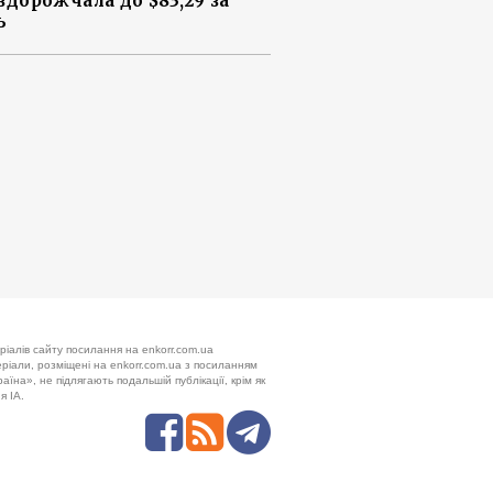
 здорожчала до $83,29 за
ь
ріалів сайту посилання на enkorr.com.ua
теріали, розміщені на enkorr.com.ua з посиланням
аїна», не підлягають подальшій публікації, крім як
я ІА.